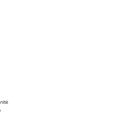
nité
e