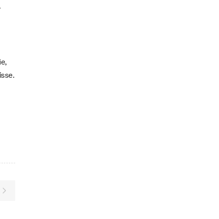
r
e,
isse.