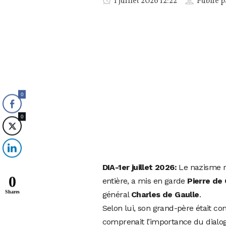
1 juillet 2026 12:22
Publié 
0
0
DIA-1er juillet 2026:
Le nazisme r
0
entière, a mis en garde
Pierre de 
Shares
général
Charles de Gaulle
.
Selon lui, son grand-père était c
comprenait l’importance du dialog