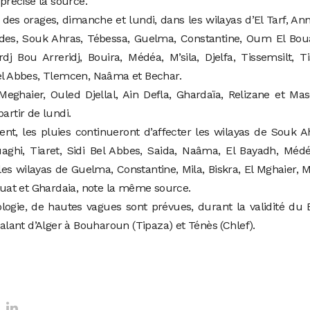
 précise la source.
s orages, dimanche et lundi, dans les wilayas d’El Tarf, An
rdes, Souk Ahras, Tébessa, Guelma, Constantine, Oum El Bou
dj Bou Arreridj, Bouira, Médéa, M’sila, Djelfa, Tissemsilt, Ti
Bel Abbes, Tlemcen, Naâma et Bechar.
 Meghaier, Ouled Djellal, Ain Defla, Ghardaïa, Relizane et Ma
artir de lundi.
nt, les pluies continueront d’affecter les wilayas de Souk A
ghi, Tiaret, Sidi Bel Abbes, Saida, Naâma, El Bayadh, Médé
les wilayas de Guelma, Constantine, Mila, Biskra, El Mghaier, M’
houat et Ghardaia, note la même source.
ologie, de hautes vagues sont prévues, durant la validité du
talant d’Alger à Bouharoun (Tipaza) et Ténès (Chlef).