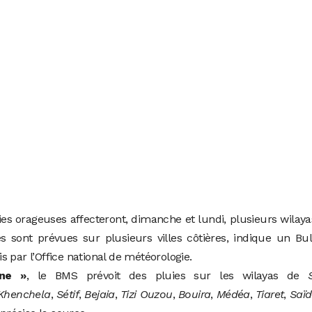
es orageuses affecteront, dimanche et lundi, plusieurs wilay
 sont prévues sur plusieurs villes côtières, indique un Bul
 par l’Office national de météorologie.
une »
, le BMS prévoit des pluies sur les wilayas de
Khenchela
,
Sétif
,
Bejaia
,
Tizi Ouzou
,
Bouira
,
Médéa
,
Tiaret
,
Saï