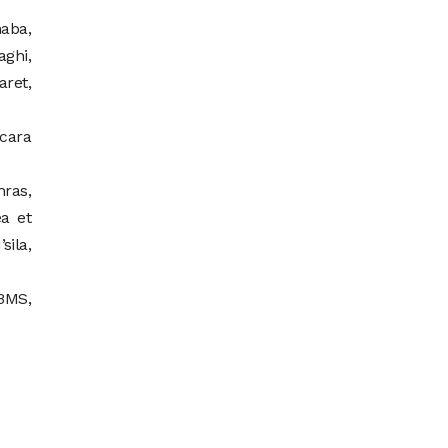
naba,
aghi,
aret,
scara
hras,
a et
sila,
 BMS,