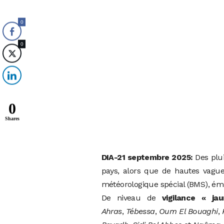
0
0
0
Shares
DIA-21 septembre 2025:
Des plui
pays, alors que de hautes vagues
météorologique spécial (BMS), émis
De niveau de
vigilance « ja
Ahras
,
Tébessa
,
Oum El Bouaghi
,