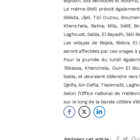
Bayadh
,
Sidi Bel Abbes
et
Naâma
,
Le même BMS prévoit également de
Skikda, Jijel, Tizi Ouzou, Boume
Khenchela, Batna, Mila, Sétif, Bor
Laghouat, Saïda, El Bayadh, Sidi 
Les wilayas de Bejaia, Biskra, El
seront affectées par ces orages à p
Pour la journée du lundi égaleme
Tébessa, Khenchela, Oum El Boua
Saïda, et devraient s’étendre vers 
Djelfa, Ain Defla, Tissemsilt, Lag
Selon l’Office national de météor
sur le long de la bande côtière s’é
Partagez cet article :