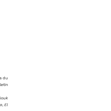
as du
letin
Souk
da
,
El