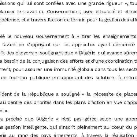
ssions qui lui sont confiées avec une grande rigueur », to
elancer le travail du Gouvernement, avec efficacité et effici
ence, et à travers l’action de terrain pour la gestion des aff
elé le nouveau Gouvernement à « tirer les enseignements
e l’avant en s’appuyant sur les approches ayant démontré 
ofit des citoyens », soulignant que « l’Algérie, qui avance sûre
a besoin de la conjugaison des efforts et d’une coordination t
nt, pour assurer une immunité globale dans tous les secte
s de l’opinion publique en apportant des solutions à mêm
dent de la République a souligné « la nécessite de placer
au centre des priorités dans les plans d’action en vue d’app
s ».
a précisé que l’Algérie « n’est pas gérée selon une appr
ne gestion intelligente, qui s’inscrit pleinement au cœur du p
lgérie au rang des pays émergents, à travers la réalisation