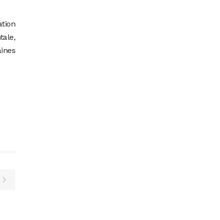
ation
tale,
aines