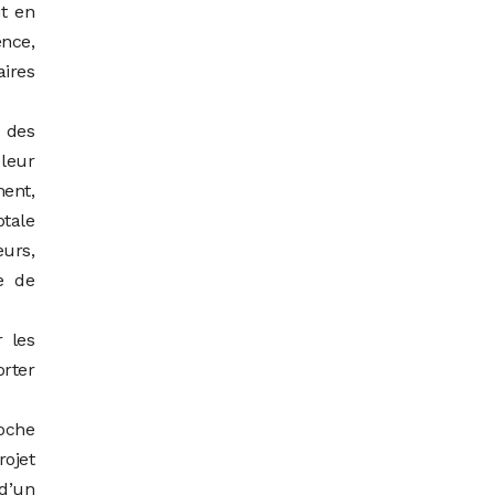
ut en
ence,
aires
 des
leur
ment,
otale
urs,
e de
 les
orter
oche
rojet
 d’un