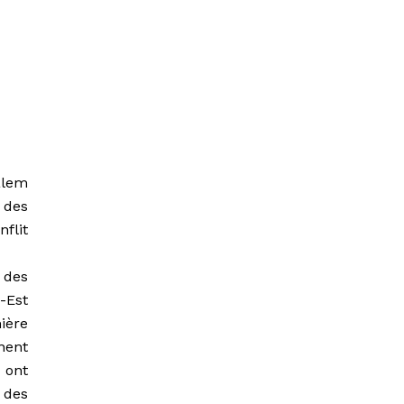
alem
 des
flit
 des
-Est
mière
nent
 ont
 des