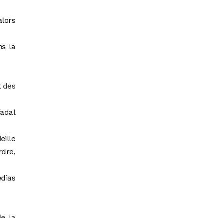
alors
ns la
t des
adal
eille
rdre,
dias
de la