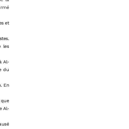
irmé
s et
stes.
 les
à Al-
le du
m. En
 que
e Al-
causé