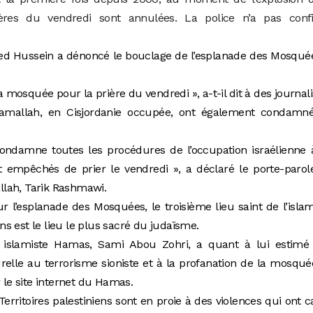
ières du vendredi sont annulées. La police n’a pas conf
 Hussein a dénoncé le bouclage de l’esplanade des Mosquée
la mosquée pour la prière du vendredi », a-t-il dit à des journali
 Ramallah, en Cisjordanie occupée, ont également condamné
ondamne toutes les procédures de l’occupation israélienne 
t empêchés de prier le vendredi », a déclaré le porte-paro
lah, Tarik Rashmawi.
 l’esplanade des Mosquées, le troisième lieu saint de l’isla
s est le lieu le plus sacré du judaïsme.
islamiste Hamas, Sami Abou Zohri, a quant à lui estimé
urelle au terrorisme sioniste et à la profanation de la mosqué
e site internet du Hamas.
 Territoires palestiniens sont en proie à des violences qui ont 