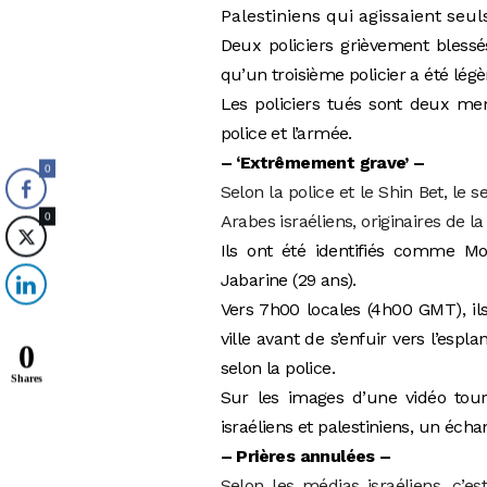
Palestiniens qui agissaient seul
Deux policiers grièvement blessé
qu’un troisième policier a été lég
Les policiers tués sont deux mem
police et l’armée.
– ‘Extrêmement grave’ –
0
Selon la police et le Shin Bet, le s
0
Arabes israéliens, originaires de l
Ils ont été identifiés comme Mo
Jabarine (29 ans).
Vers 7h00 locales (4h00 GMT), ils
ville avant de s’enfuir vers l’esp
0
selon la police.
Shares
Sur les images d’une vidéo tou
israéliens et palestiniens, un écha
– Prières annulées –
Selon les médias israéliens, c’e