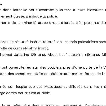
s.
s dans l’attaque ont succombé plus tard à leurs blessures 
èrement blessé, a indiqué la police.
bres de la minorité arabe druze d’Israël, très présente da
ervice de sécurité intérieure israélien, les trois palestiniens son
a ville de Oum el-Fahm (nord).
hamed Jabarine (29 ans), Abdel Latif Jabarine (19 ans), Mf
 ont ouvert le feu sur des policiers près d’une porte de la Vi
lanade des Mosquées où ils ont été abattus par les forces de l’o
rnée sur l’esplanade des Mosquées et diffusée dans les mé
nge de tirs nourris est audible.
st la première fois depuis 2000, au moment de l’explosion 