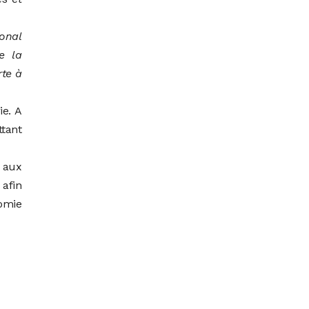
ional
e la
rte à
ie. A
tant
 aux
 afin
nomie