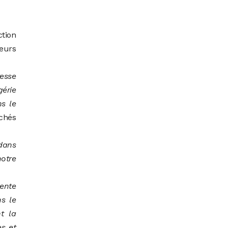
ction
teurs
tesse
gérie
s le
chés
 dans
otre
lente
s le
t la
es et