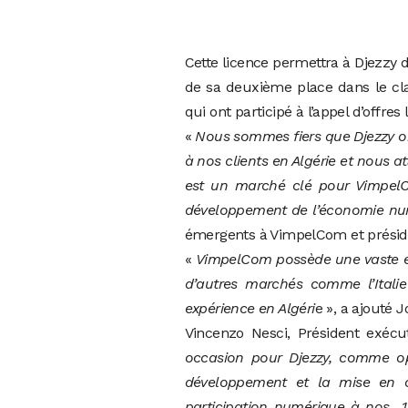
Cette licence permettra à Djezzy d
de sa deuxième place dans le cla
qui ont participé à l’appel d’offres
«
Nous sommes fiers que Djezzy obt
à nos clients en Algérie et nous a
est un marché clé pour Vimpel
développement de l’économie nu
émergents à VimpelCom et présid
«
VimpelCom possède une vaste ex
d’autres marchés comme l’Italie
expérience en Algéri
e », a ajouté J
Vincenzo Nesci, Président exéc
occasion pour Djezzy, comme op
développement et la mise en œu
participation numérique à nos 1