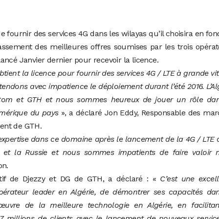
e fournir des services 4G dans les wilayas qu’il choisira en fon
ssement des meilleures offres soumises par les trois opéra
 lancé Janvier dernier pour recevoir la licence.
ient la licence pour fournir des services 4G / LTE à grande vi
ttendons avec impatience le déploiement durant l’été 2016. L’Al
Com et GTH et nous sommes heureux de jouer un rôle dan
mérique du pays
», a déclaré Jon Eddy, Responsable des mar
ent de GTH.
pertise dans ce domaine après le lancement de la 4G / LTE
 et la Russie et nous sommes impatients de faire valoir n
on.
utif de Djezzy et DG de GTH, a déclaré : «
C’est une excel
érateur leader en Algérie, de démontrer ses capacités dan
vre de la meilleure technologie en Algérie, en facilitan
7 millions de clients avec le lancement de nouveaux servic