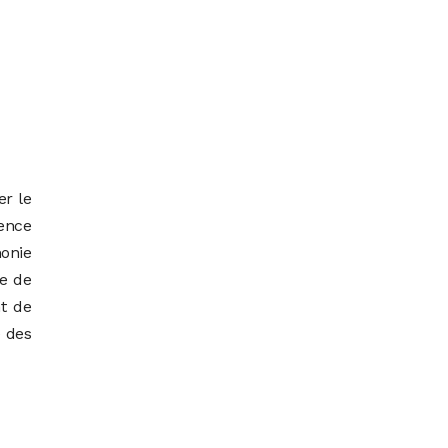
er le
ence
onie
ce de
t de
e des