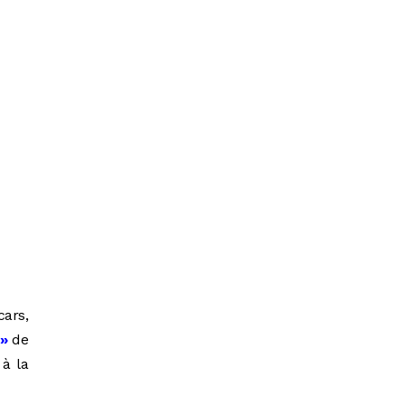
cars,
 »
de
 à la