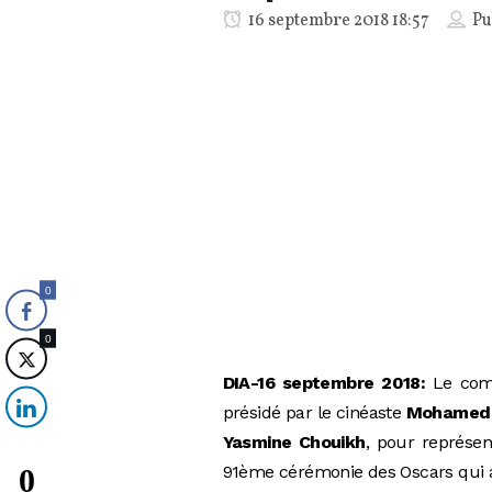
16 septembre 2018 18:57
Pu
0
0
DIA-16 septembre 2018:
Le comi
présidé par le cinéaste
Mohamed 
Yasmine Chouikh
, pour représen
91ème cérémonie des Oscars qui au
0