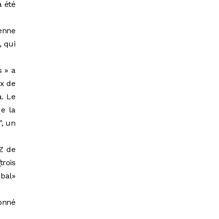
 été
enne
 qui
s » a
ix de
a. Le
de la
”, un
Z de
trois
 bal»
ionné