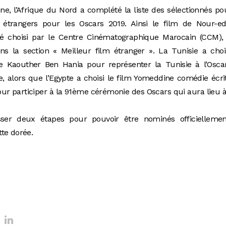
nne, l’Afrique du Nord a complété la liste des sélectionnés po
 étrangers pour les Oscars 2019. Ainsi le film de Nour-ed
é choisi par le Centre Cinématographique Marocain (CCM), 
s la section « Meilleur film étranger ». La Tunisie a choi
e Kaouther Ben Hania pour représenter la Tunisie à l’Osca
, alors que l’Egypte a choisi le film Yomeddine comédie écri
ur participer à la 91ème cérémonie des Oscars qui aura lieu 
sser deux étapes pour pouvoir être nominés officiellemen
tte dorée.