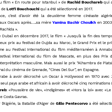
u film « En route pour Istanbul » de
Rachid Bouchareb
qui a
» de
Lotfi Bouchouchi
qui a été sélectionné en 2017.
ce, c’est d’avoir été la deuxième femme cinéaste algéri
n aux Oscars après…..sa mère
Yamina Bachir Chouikh
en 2003,
 Rachida ».
de Dubaï en décembre 2017, le film « Jusqu’à la fin des temp
eux prix au festival de Oujda au Maroc, le Grand Prix et le pr
nine au Festival International du film méditerranéen à Annab
estival international du film de Mascate, en plus des Prix 
interprétation masculine. Mais aussi le prix “Alhambra de Plata
ional du cinéma de Grenade, “Cines Del Sur”, en Espagne.
arabe à avoir décroché un Oscar à Hollywood en 1970 avec 
 seul pays arabe et africain à avoir décroché cinq nominations (
reb
: «Poussière de vie», «Indigènes» et «Hors la loi» avec «Le
de Costa Gavras.
l’Algérie, la Bataille d’Alger de
Gillo Pentecorvo
a été sélect