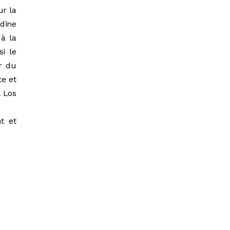
ur la
dine
à la
si le
r du
te et
à Los
t et