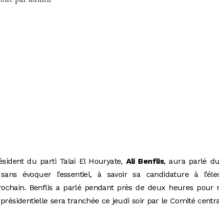
sident du parti Talai El Houryate,
Ali Benflis
, aura parlé d
ans évoquer l’essentiel, à savoir sa candidature à l’élec
rochain. Benflis a parlé pendant près de deux heures pour 
présidentielle sera tranchée ce jeudi soir par le Comité centr