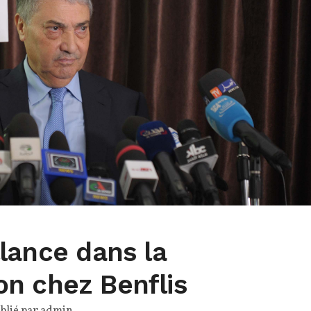
lance dans la
n chez Benflis
blié par
admin