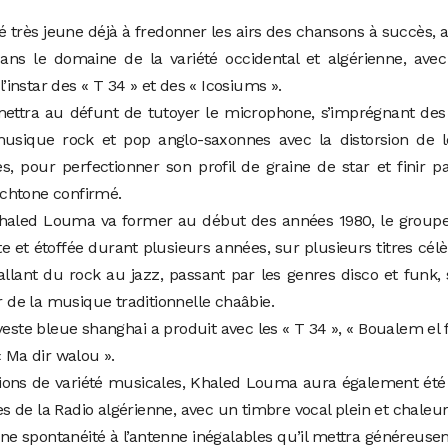
très jeune déjà à fredonner les airs des chansons à succès, 
ans le domaine de la variété occidental et algérienne, ave
instar des « T 34 » et des « Icosiums ».
rmettra au défunt de tutoyer le microphone, s’imprégnant des
 musique rock et pop anglo-saxonnes avec la distorsion de 
, pour perfectionner son profil de graine de star et finir p
chtone confirmé.
haled Louma va former au début des années 1980, le groupe
e et étoffée durant plusieurs années, sur plusieurs titres cél
allant du rock au jazz, passant par les genres disco et funk,
de la musique traditionnelle chaâbie.
 veste bleue shanghai a produit avec les « T 34 », « Boualem el f
« Ma dir walou ».
ions de variété musicales, Khaled Louma aura également été
s de la Radio algérienne, avec un timbre vocal plein et chaleu
ne spontanéité à l’antenne inégalables qu’il mettra généreus