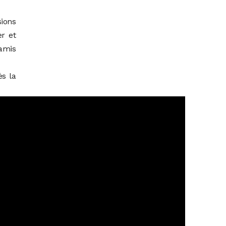
sions
r et
 amis
ès la