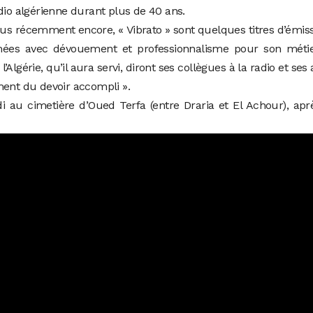
dio algérienne durant plus de 40 ans.
plus récemment encore, « Vibrato » sont quelques titres d’émis
mées avec dévouement et professionnalisme pour son métie
lgérie, qu’il aura servi, diront ses collègues à la radio et ses
ment du devoir accompli ».
au cimetière d’Oued Terfa (entre Draria et El Achour), apr