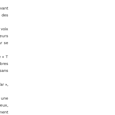
avant
c des
 voix
leurs
ar se
 « T
èbres
 sans
ar »,
 une
reux,
ement