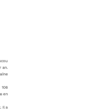
scou
r an.
aîne
 106
ns en
 Il a