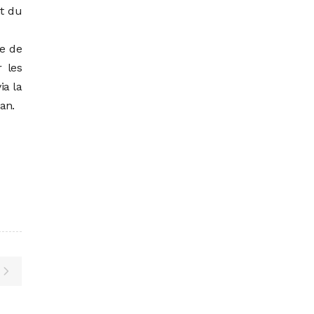
nt du
e de
r les
ia la
an.