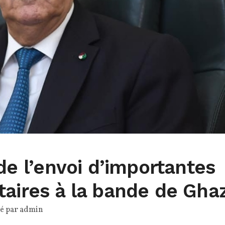
ide l’envoi d’importantes
taires à la bande de Gha
ié par
admin