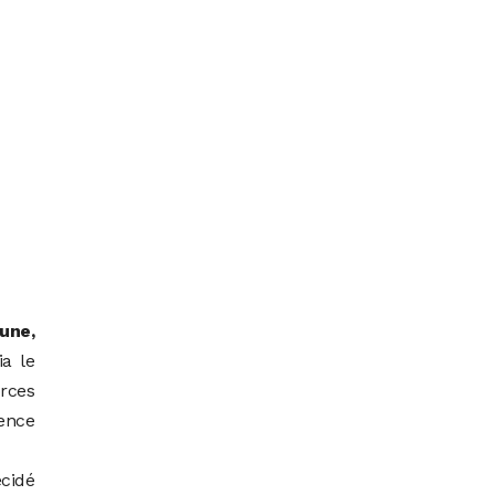
une,
ia le
rces
dence
cidé