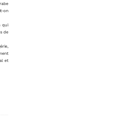
arabe
it-on
s qui
es de
érie,
mment
al et