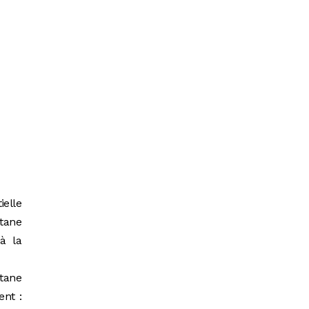
ielle
tane
à la
mtane
ent :