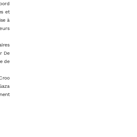
bord
es et
ise à
deurs
aires
er De
de de
 Croo
Gaza
anent