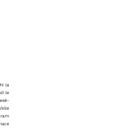
hi la
di le
week-
’elle
agram
nace