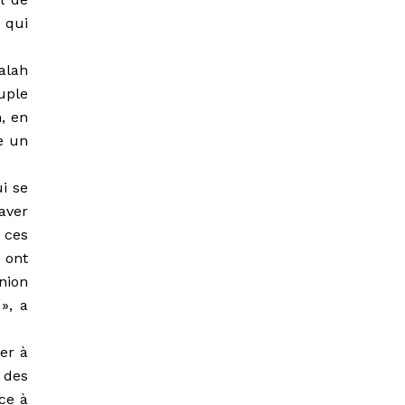
 qui
alah
uple
n, en
e un
i se
aver
, ces
 ont
nion
», a
uer à
 des
nce à