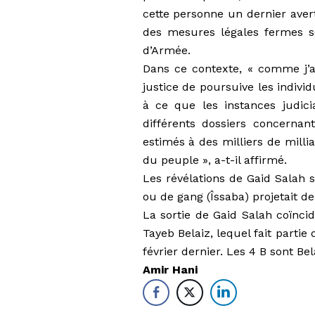
cette personne un dernier avert
des mesures légales fermes se
d’Armée.
Dans ce contexte, « comme j’ai
justice de poursuive les indivi
à ce que les instances judic
différents dossiers
concernant
estimés à des milliers de milli
du peuple », a-t-il affirmé.
Les révélations de Gaid Salah 
ou de gang (Îssaba) projetait d
La sortie de Gaid Salah coïnci
Tayeb Belaiz, lequel fait partie
février dernier. Les 4 B sont Be
Amir Hani