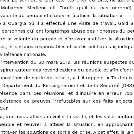
, Mohamed Mediene dit Toufik qu’il n’a pas nommé),
 volonté du peuple et d’œuvrer à attiser la situation ».
à Ouargla où il a effectué une visite de travail, Gaid S
s personnes qui ont longtemps abusé des richesses du pe
tre la volonté du peuple et d’œuvrer à attiser la situatio
s, et certains responsables et partis politiques », indiqu
 Défense nationale.
n intervention du 30 mars 2019, les réunions suspectes qu
spirer autour des revendications du peuple et afin d’entr
opositions de sortie de crise », a-t-il rappelé. « Toutefois
du Département du Renseignement et de la Sécurité (DRS)
résence dans ces réunions, et d’induire en erreur l’opi
’existence de preuves irréfutables sur ces faits abjects 
’ANP.
, que nous allions dévoiler la vérité, et les voici contin
 peuple et œuvrer à attiser la situation, en approchant
ntraver les solutions de sortie de crise. A cet effet, je la