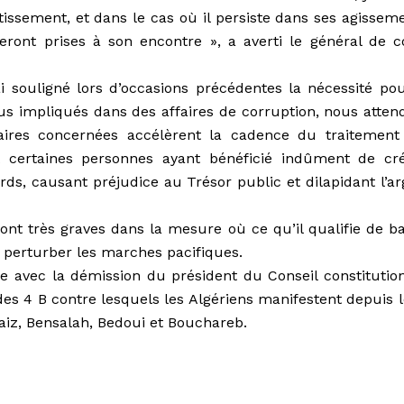
issement, et dans le cas où il persiste dans ses agisseme
ront prises à son encontre », a averti le général de c
 souligné lors d’occasions précédentes la nécessité pou
dus impliqués dans des affaires de corruption, nous atten
iaires concernées accélèrent la cadence du traitement
 certaines personnes ayant bénéficié indûment de cré
ards, causant préjudice au Trésor public et dilapidant l’a
sont très graves dans la mesure où ce qu’il qualifie de b
e perturber les marches pacifiques.
de avec la démission du président du Conseil constitution
 des 4 B contre lesquels les Algériens manifestent depuis 
laiz, Bensalah, Bedoui et Bouchareb.