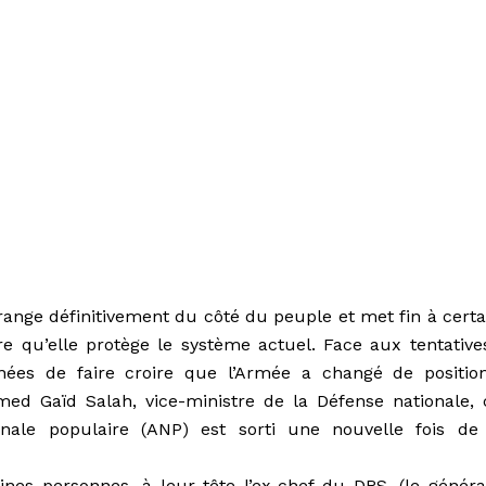
ange définitivement du côté du peuple et met fin à certa
ire qu’elle protège le système actuel. Face aux tentative
nnées de faire croire que l’Armée a changé de position
ed Gaïd Salah, vice-ministre de la Défense nationale, 
onale populaire (ANP) est sorti une nouvelle fois de
ines personnes, à leur tête l’ex-chef du DRS, (le généra