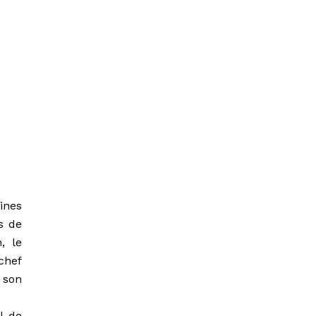
ines
s de
, le
chef
 son
l de