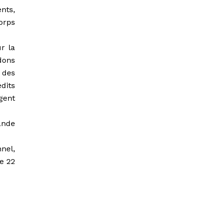
nts,
orps
r la
dons
 des
dits
rgent
ande
nel,
le 22