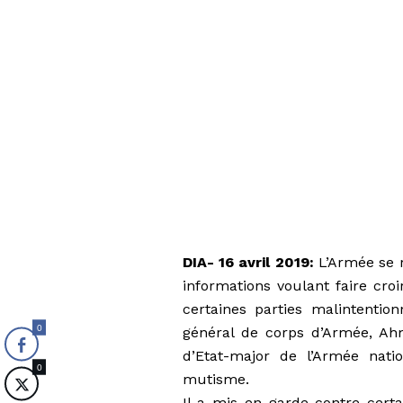
DIA- 16 avril 2019:
L’Armée se r
informations voulant faire cro
certaines parties malintentio
0
général de corps d’Armée, Ahm
d’Etat-major de l’Armée nati
0
mutisme.
Il a mis en garde contre certa