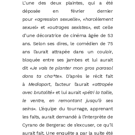
L’une des deux plaintes, qui a été
déposée en février dernier
pour
«agression sexuelle»
,
«harcèlement
sexuel»
et
«outrages sexistes»
, est celle
d’une décoratrice de cinéma âgée de 53
ans. Selon ses dires, le comédien de 75
ans l’aurait attrapée dans un couloir,
bloquée entre ses jambes et lui aurait
dit
«Je vais te planter mon gros parasol
dans ta cha*te».
D’après le récit fait
à
Mediapart
, l’acteur l’aurait
«attrapée
avec brutalité»
et lui aurait
«pétri la taille,
le ventre, en remontant jusqu’à ses
seins»
. L’équipe du tournage, apprenant
les faits, aurait demandé à l’interprète de
Cyrano de Bergerac de s’excuser, ce qu’il
aurait fait. Une enquête a par la suite été