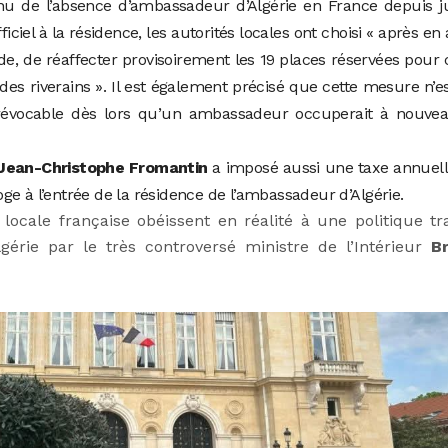
nu de l’absence d’ambassadeur d’Algérie en France depuis ju
iciel à la résidence, les autorités locales ont choisi « après en 
de, de réaffecter provisoirement les 19 places réservées pour 
des riverains ». Il est également précisé que cette mesure n’e
st révocable dès lors qu’un ambassadeur occuperait à nouve
Jean-Christophe Fromantin
a imposé aussi une taxe annuell
e à l’entrée de la résidence de l’ambassadeur d’Algérie.
 locale française obéissent en réalité à une politique tr
gérie par le très controversé ministre de l’Intérieur
B