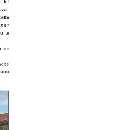
illet
avoir
cette
st en
au la
e de
acée
runo