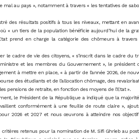
 le mal au pays », notamment à travers « les tentatives de sab
istré des résultats positifs à tous les niveaux, mettant en avan
, où « un tiers de la population bénéficie aujourd’hui de la gra
’Etat prend en charge la catégorie des chômeurs à travers
er le cadre de vie des citoyens, « s’inscrit dans le cadre du tr
ministre et les membres du Gouvernement », le président d
ement à mettre en place, « à partir de l’année 2026, de nouv
ourse des étudiants et de l’allocation chômage, des revalorisa
es pensions de retraite, en fonction des moyens de l’Etat ».
nt, le Président de la République a indiqué que la majorit
vaillent conformément à une feuille de route claire », ajout
our 2026 et 2027 et nous œuvrons à atteindre nos objectif
critères retenus pour la nomination de M. Sifi Ghrieb au pos