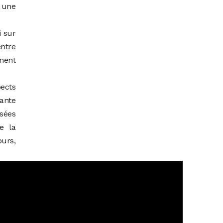
r une
i sur
entre
ement
pects
dante
isées
e la
ours,