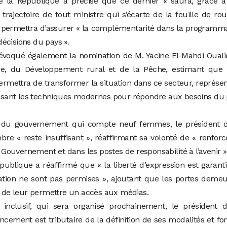
de la République a précisé que ce dernier « saura, grâce à
 trajectoire de tout ministre qui s’écarte de la feuille de rou
 permettra d’assurer « la complémentarité dans la programm
écisions du pays ».
 évoqué également la nomination de M. Yacine El-Mahdi Oual
ure, du Développement rural et de la Pêche, estimant que 
permettra de transformer la situation dans ce secteur, représe
ilisant les techniques modernes pour répondre aux besoins du
pe du gouvernement qui compte neuf femmes, le président d
e « reste insuffisant », réaffirmant sa volonté de « renforc
ouvernement et dans les postes de responsabilité à l’avenir »
épublique a réaffirmé que « la liberté d’expression est garant
amation ne sont pas permises », ajoutant que les portes deme
in de leur permettre un accès aux médias.
 inclusif, qui sera organisé prochainement, le président d
cement est tributaire de la définition de ses modalités et f