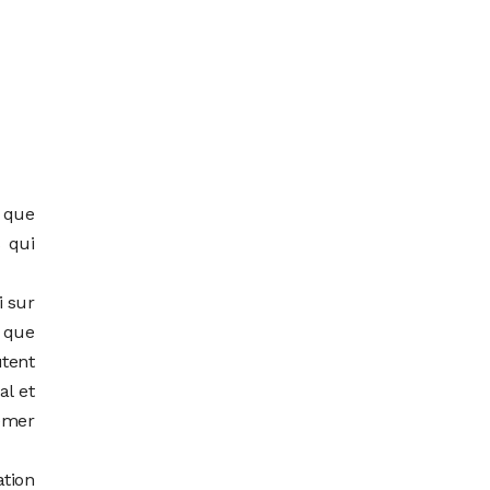
é que
s qui
i sur
 que
utent
al et
semer
ation