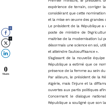
Premier ministre, le président 
expérience de terrain, corriger la
considérant que cette nomination
et la mise en œuvre des grandes d
Le président de la République a
0
poste de ministre de l’Agricult
maitrise de la modernisation lui 
0
désormais une science en soi, ut
et atteindre l’autosuffisance ».
S’agissant de la nouvelle équi
République a estimé que ce nombr
0
présence de la femme au sein du G
Shares
Par ailleurs, le président de la R
Algérie, mais l’injure et la diff
ouvertes aux partis politiques af
Concernant le dialogue national
République a souligné que son lan