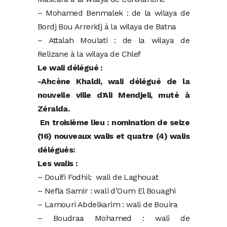
– Mohamed Benmalek : de la wilaya de
Bordj Bou Arreridj à la wilaya de Batna
– Attalah Moulati : de la wilaya de
Relizane à la wilaya de Chlef
Le wali délégué :
-Ahcène Khaldi, wali délégué de la
nouvelle ville d’Ali Mendjeli, muté à
Zéralda.
En troisième lieu : nomination de seize
(16) nouveaux walis et quatre (4) walis
délégués:
Les walis :
– Douifi Fodhil: wali de Laghouat
– Nefla Samir : wali d’Oum El Bouaghi
– Lamouri Abdelkarim : wali de Bouira
– Boudraa Mohamed : wali de