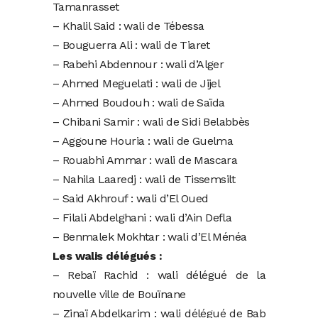
Tamanrasset
– Khalil Said : wali de Tébessa
– Bouguerra Ali : wali de Tiaret
– Rabehi Abdennour : wali d’Alger
– Ahmed Meguelati : wali de Jijel
– Ahmed Boudouh : wali de Saïda
– Chibani Samir : wali de Sidi Belabbès
– Aggoune Houria : wali de Guelma
– Rouabhi Ammar : wali de Mascara
– Nahila Laaredj : wali de Tissemsilt
– Said Akhrouf : wali d’El Oued
– Filali Abdelghani : wali d’Ain Defla
– Benmalek Mokhtar : wali d’El Ménéa
Les walis délégués :
– Rebaï Rachid : wali délégué de la
nouvelle ville de Bouïnane
– Zinaï Abdelkarim : wali délégué de Bab