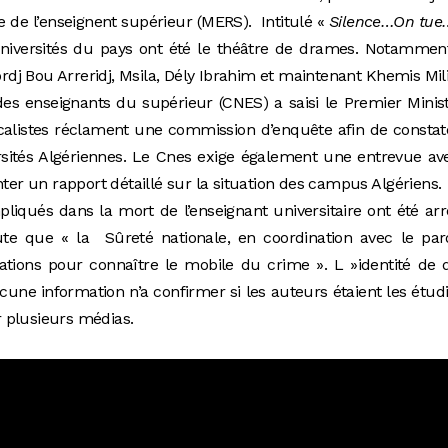
e de l’enseignent supérieur (MERS). Intitulé «
Silence…On tue
universités du pays ont été le théâtre de drames. Notammen
j Bou Arreridj, Msila, Dély Ibrahim et maintenant Khemis Mil
 des enseignants du supérieur (CNES) a saisi le Premier Minis
icalistes réclament une commission d’enquête afin de constat
rsités Algériennes. Le Cnes exige également une entrevue av
nter un rapport détaillé sur la situation des campus Algériens.
iqués dans la mort de l’enseignant universitaire ont été arr
te que « la Sûreté nationale, en coordination avec le par
ations pour connaître le mobile du crime ». L »identité de
cune information n’a confirmer si les auteurs étaient les étud
 plusieurs médias.