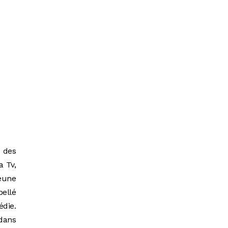
r des
a Tv,
eune
pellé
édie.
dans