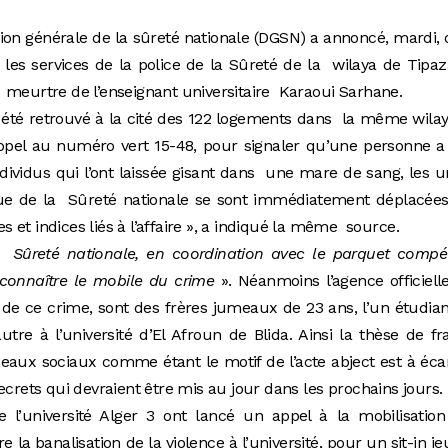
ction générale de la sûreté nationale (DGSN) a annoncé, mardi,
les services de la police de la Sûreté de la wilaya de Tipa
 meurtre de l’enseignant universitaire Karaoui Sarhane.
a été retrouvé à la cité des 122 logements dans la même wila
appel au numéro vert 15-48, pour signaler qu’une personne 
ividus qui l’ont laissée gisant dans une mare de sang, les u
ique de la Sûreté nationale se sont immédiatement déplacée
es et indices liés à l’affaire », a indiqué la même source.
 Sûreté nationale, en coordination avec le parquet compét
 connaître le mobile du crime
». Néanmoins l’agence officielle
de ce crime, sont des frères jumeaux de 23 ans, l’un étudia
autre à l’université d’El Afroun de Blida. Ainsi la thèse de f
eaux sociaux comme étant le motif de l’acte abject est à éca
ecrets qui devraient être mis au jour dans les prochains jours.
 l’université Alger 3 ont lancé un appel à la mobilisation
re la banalisation de la violence à l’université, pour un sit-in je