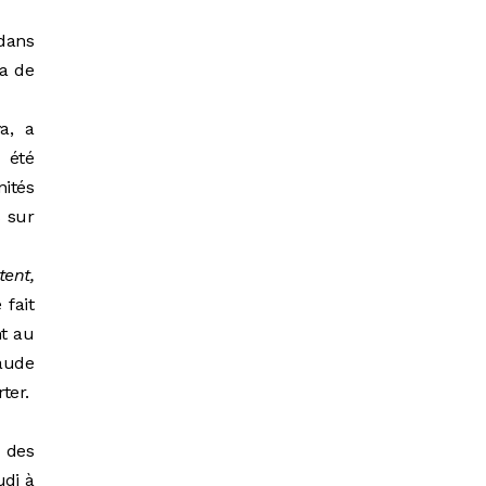
 dans
za de
ya, a
a été
nités
s sur
ent,
 fait
nt au
raude
rter.
 des
udi à