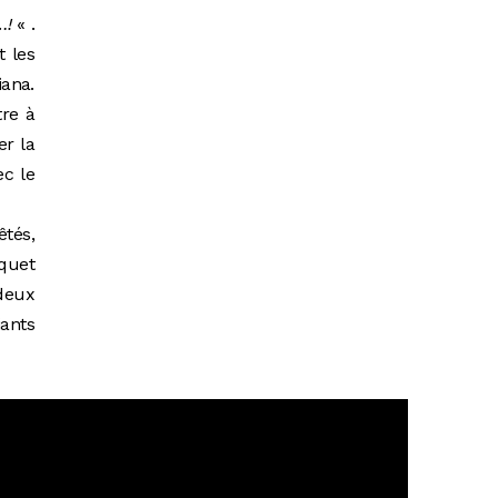
…!
« .
t les
iana.
tre à
er la
ec le
êtés,
quet
 deux
iants