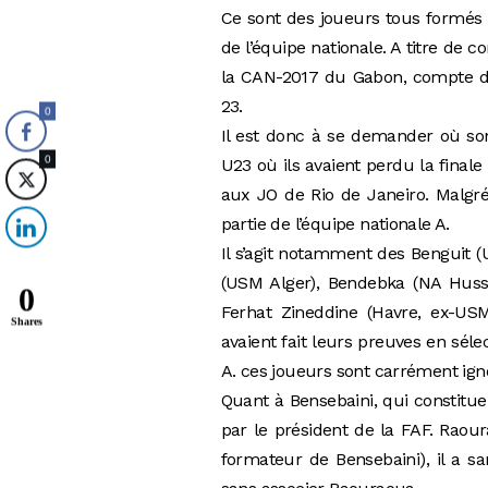
Ce sont des joueurs tous formés e
de l’équipe nationale. A titre de 
la CAN-2017 du Gabon, compte dan
23.
0
Il est donc à se demander où son
0
U23 où ils avaient perdu la final
aux JO de Rio de Janeiro. Malgré 
partie de l’équipe nationale A.
Il s’agit notamment des Benguit 
(USM Alger), Bendebka (NA Husse
0
Ferhat Zineddine (Havre, ex-US
Shares
avaient fait leurs preuves en séle
A. ces joueurs sont carrément igno
Quant à Bensebaini, qui constitue
par le président de la FAF. Raou
formateur de Bensebaini), il a sa