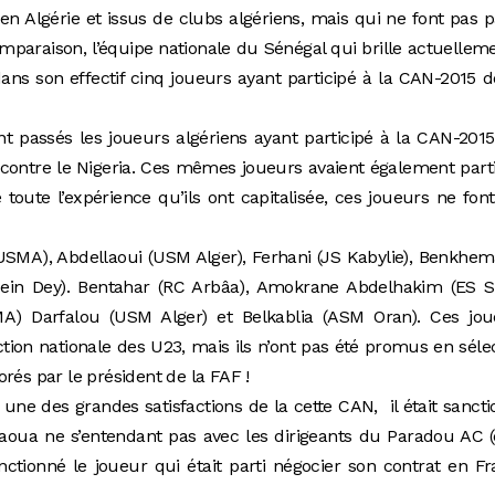
n Algérie et issus de clubs algériens, mais qui ne font pas p
comparaison, l’équipe nationale du Sénégal qui brille actuellem
s son effectif cinq joueurs ayant participé à la CAN-2015 
t passés les joueurs algériens ayant participé à la CAN-201
e contre le Nigeria. Ces mêmes joueurs avaient également part
toute l’expérience qu’ils ont capitalisée, ces joueurs ne fon
(USMA), Abdellaoui (USM Alger), Ferhani (JS Kabylie), Benkhe
in Dey). Bentahar (RC Arbâa), Amokrane Abdelhakim (ES Sét
MA) Darfalou (USM Alger) et Belkablia (ASM Oran). Ces jou
ction nationale des U23, mais ils n’ont pas été promus en séle
rés par le président de la FAF !
 une des grandes satisfactions de la cette CAN, il était sanct
raoua ne s’entendant pas avec les dirigeants du Paradou AC 
nctionné le joueur qui était parti négocier son contrat en F