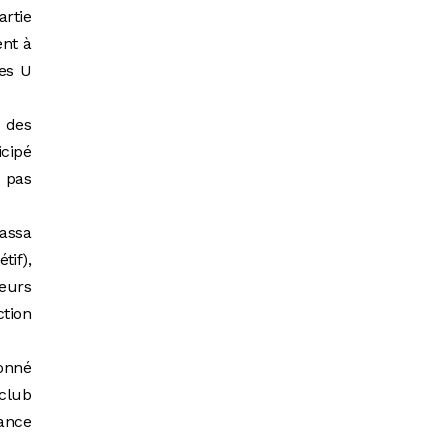
artie
ent à
des U
5 des
icipé
t pas
massa
if),
eurs
ction
ionné
(club
rance