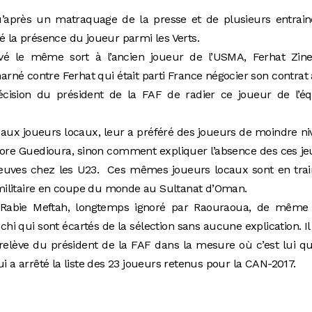
qu’après un matraquage de la presse et de plusieurs entrai
é la présence du joueur parmi les Verts.
vé le même sort à l’ancien joueur de l’USMA, Ferhat Zine
harné contre Ferhat qui était parti France négocier son contrat
décision du président de la FAF de radier ce joueur de l’é
aux joueurs locaux, leur a préféré des joueurs de moindre n
e Guedioura, sinon comment expliquer l’absence des ces je
preuves chez les U23. Ces mêmes joueurs locaux sont en tra
le militaire en coupe du monde au Sultanat d’Oman.
t Rabie Meftah, longtemps ignoré par Raouraoua, de même
ui sont écartés de la sélection sans aucune explication. Il
relève du président de la FAF dans la mesure où c’est lui qu
ui a arrêté la liste des 23 joueurs retenus pour la CAN-2017.