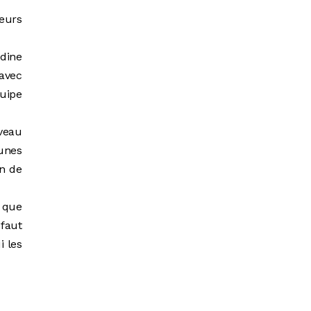
neurs
dine
 avec
quipe
iveau
unes
in de
 que
 faut
i les