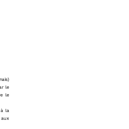
nais)
ar le
e le
 à la
é aux