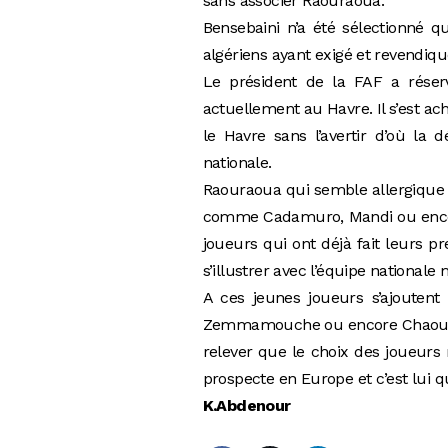
sans associer Raouraoua.
Bensebaini n’a été sélectionné 
algériens ayant exigé et revendiqu
Le président de la FAF a réser
actuellement au Havre. Il s’est ac
le Havre sans l’avertir d’où la 
nationale.
Raouraoua qui semble allergique 
comme Cadamuro, Mandi ou encor
joueurs qui ont déjà fait leurs 
s’illustrer avec l’équipe nationa
A ces jeunes joueurs s’ajouten
Zemmamouche ou encore Chaouchi q
relever que le choix des joueurs 
prospecte en Europe et c’est lui q
K.Abdenour