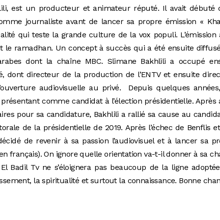
lili, est un producteur et animateur réputé. Il avait débuté
5 comme journaliste avant de lancer sa propre émission « K
ité qui teste la grande culture de la vox populi. L’émission 
 le ramadhan. Un concept à succès qui a été ensuite diffus
 arabes dont la chaîne MBC. Slimane Bakhlili a occupé ens
é, dont directeur de la production de l’ENTV et ensuite dire
’ouverture audiovisuelle au privé. Depuis quelques années,
 présentant comme candidat à l’élection présidentielle. Après 
ires pour sa candidature, Bakhlili a rallié sa cause au candid
ale de la présidentielle de 2019. Après l’échec de Benflis e
a décidé de revenir à sa passion l’audiovisuel et à lancer sa p
» en français). On ignore quelle orientation va-t-il donner à sa ch
El Badil Tv ne s’éloignera pas beaucoup de la ligne adopté
ssement, la spiritualité et surtout la connaissance. Bonne cha