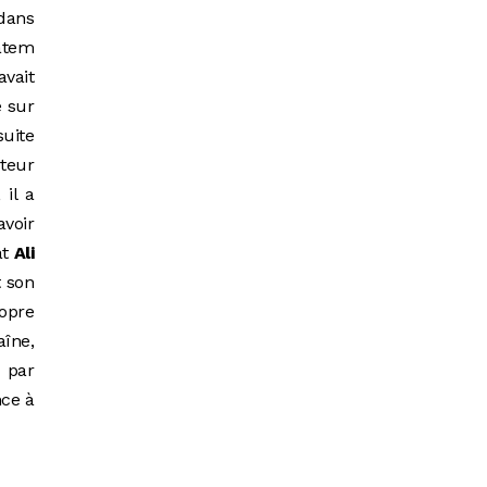
 dans
hatem
avait
é sur
uite
cteur
 il a
avoir
at
Ali
t son
ropre
aîne,
e par
nce à