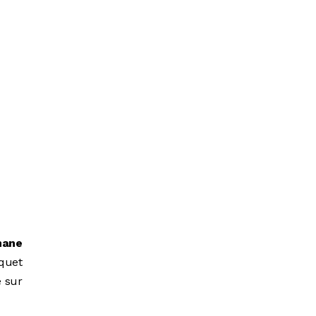
mane
uquet
e sur