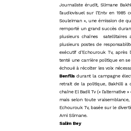
Journaliste érudit, Slimane Bakh
l’audiovisuel sur l’Entv en 198
Souleiman », une émission de qual
remporté un grand succès durant
plusieurs chaînes satellitaires
plusieurs postes de responsabilit
exécutif d’Echourouk Tv, après l
tenté une carrière politique en se
échoué à récolter les voix nécessa
Benflis
durant la campagne élector
retrait de la politique, Bakhlili 
chaîne El Badil Tv (« l’alternative 
mais selon toute vraisemblance, 
Echourouk Tv, basée sur le diverti
Ami Slimane.
Salim Bey