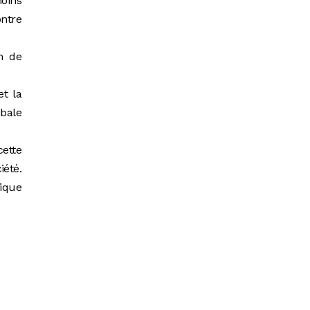
moins
ontre
n de
et la
ibale
cette
iété.
nique