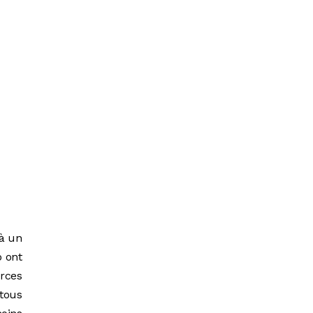
 à un
o ont
orces
 tous