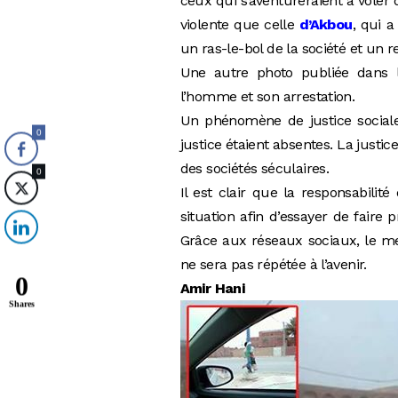
ceux qui s’aventureraient à voler 
violente que celle
d’Akbou
, qui a
un ras-le-bol de la société et un re
Une autre photo publiée dans la
l’homme et son arrestation.
Un phénomène de justice sociale 
0
justice étaient absentes. La justic
des sociétés séculaires.
0
Il est clair que la responsabilit
situation afin d’essayer de faire
Grâce aux réseaux sociaux, le mes
ne sera pas répétée à l’avenir.
0
Amir Hani
Shares