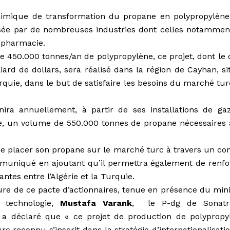
chimique de transformation du propane en polypropylène
lisée par de nombreuses industries dont celles notammen
a pharmacie.
e 450.000 tonnes/an de polypropylène, ce projet, dont le 
liard de dollars, sera réalisé dans la région de Cayhan, s
quie, dans le but de satisfaire les besoins du marché tur
nira annuellement, à partir de ses installations de ga
rie, un volume de 550.000 tonnes de propane nécessaires 
.
e placer son propane sur le marché turc à travers un con
mmuniqué en ajoutant qu’il permettra également de renfo
ntes entre l’Algérie et la Turquie.
ure de ce pacte d’actionnaires, tenue en présence du mini
a technologie,
Mustafa Varank
, le P-dg de Sonatr
a déclaré que « ce projet de production de polypropy
rc reconnu s’inscrit dans la stratégie d’internationalisati