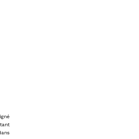
igné
tant
dans