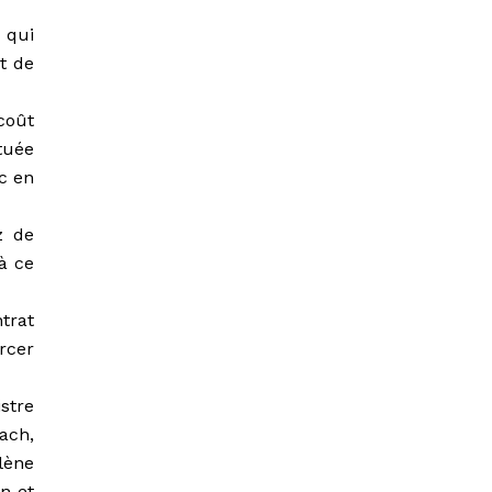
 qui
t de
coût
ituée
c en
z de
à ce
trat
rcer
stre
ach,
lène
on et