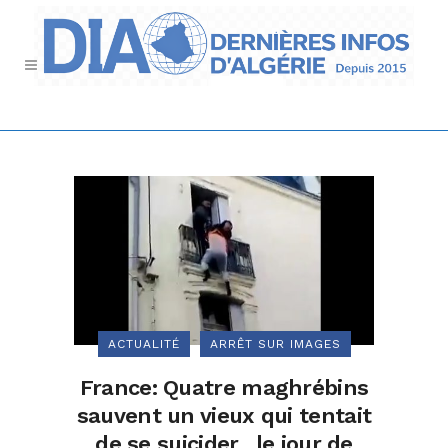
ACTUALITÉ
ARRÊT SUR IMAGES
France: Quatre maghrébins
sauvent un vieux qui tentait
de se suicider…le jour de