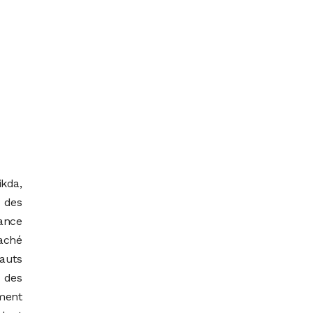
kda,
 des
gance
raché
auts
 des
ement