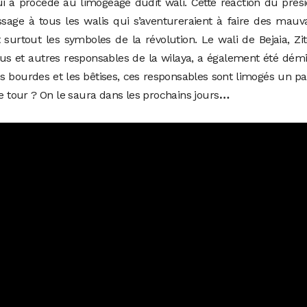
i a procédé au limogeage dudit wali. Cette réaction du prés
age à tous les walis qui s’aventureraient à faire des mauv
surtout les symboles de la révolution. Le wali de Bejaia, Zi
élus et autres responsables de la wilaya, a également été dém
les bourdes et les bêtises, ces responsables sont limogés un p
le tour ? On le saura dans les prochains jours
…