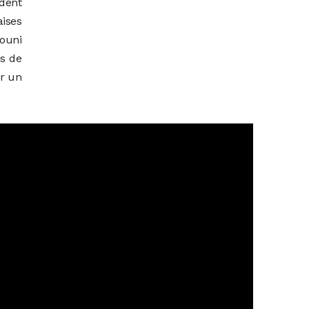
ident
aises
touni
is de
ar un