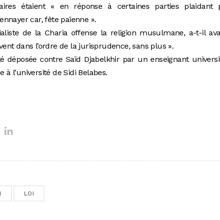
ires étaient « en réponse à certaines parties plaidant 
Yennayer car, fête païenne ».
aliste de la Charia offense la religion musulmane, a-t-il av
ivent dans l’ordre de la jurisprudence, sans plus ».
té déposée contre Saïd Djabelkhir par un enseignant universi
e à l’université de Sidi Belabes.
M
LOI