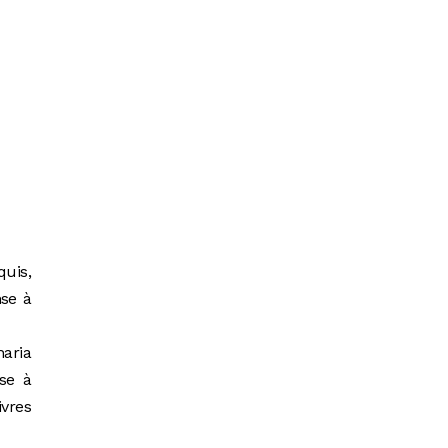
quis,
nse à
haria
se à
ivres