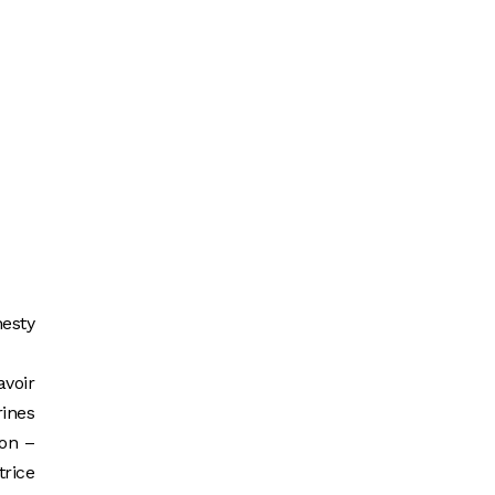
nesty
avoir
ines
ion –
trice