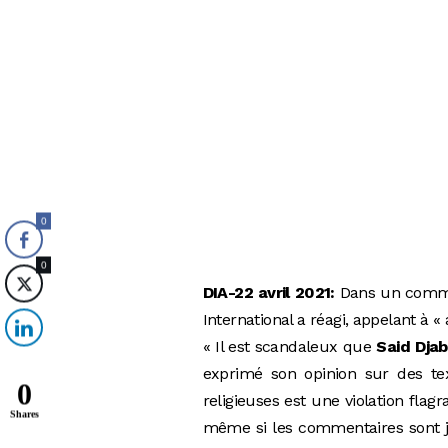
0
0
DIA-22 avril 2021:
Dans un commun
International a réagi, appelant à
« Il est scandaleux que
Said Djab
exprimé son opinion sur des tex
0
religieuses est une violation flagr
Shares
même si les commentaires sont j