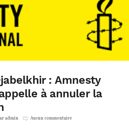
Djabelkhir : Amnesty
 appelle à annuler la
n
par
admin
Aucun commentaire