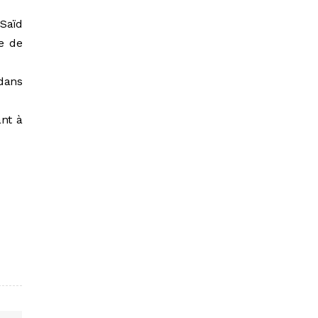
 Saïd
de de
 dans
ant à