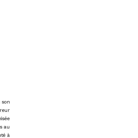
 son
ureur
nisée
es au
pté à