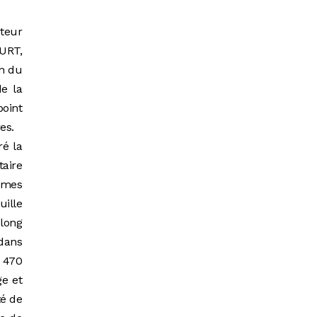
teur
URT,
on du
de la
point
es.
ré la
taire
ommes
uille
 long
 dans
 470
ge et
té de