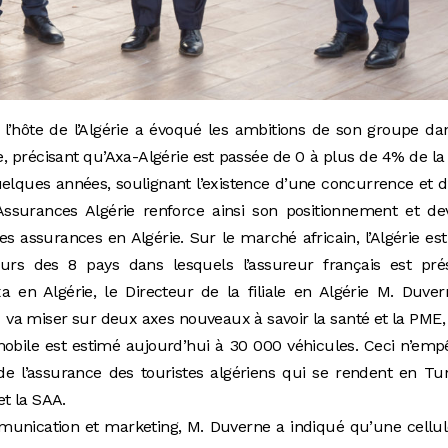
 l’hôte de l’Algérie a évoqué les ambitions de son groupe da
 précisant qu’Axa-Algérie est passée de 0 à plus de 4% de la
lques années, soulignant l’existence d’une concurrence et 
surances Algérie renforce ainsi son positionnement et dev
assurances en Algérie. Sur le marché africain, l’Algérie est
rs des 8 pays dans lesquels l’assureur français est prés
xa en Algérie, le Directeur de la filiale en Algérie M. Duve
 miser sur deux axes nouveaux à savoir la santé et la PME,
obile est estimé aujourd’hui à 30 000 véhicules. Ceci n’em
de l’assurance des touristes algériens qui se rendent en Tun
t la SAA.
mmunication et marketing, M. Duverne a indiqué qu’une cellu