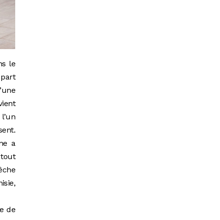
ns le
 part
d’une
ient
 l’un
ent.
rne a
 tout
pêche
isie,
le de