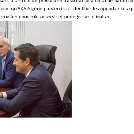
ssant d’un rôle de prestataire d’assurance à celui de partenai
us qu’AXA Algérie parviendra à identifier les opportunités qu
rmation pour mieux servir et protéger ses clients »