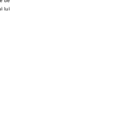
re de
i lui