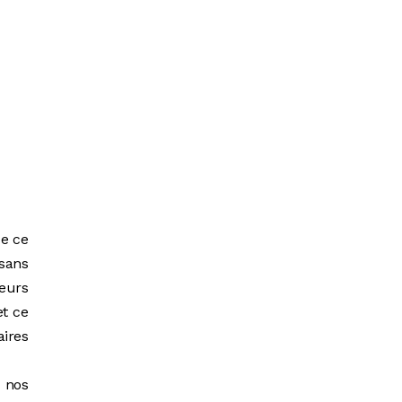
de ce
 sans
teurs
et ce
aires
e nos