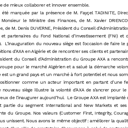
re de mieux collaborer et innover ensemble.
a été marquée par la présence de M. Fayçel TADINITE, Direc
t Monsieur le Ministre des Finances, de M. Xavier DRIENCO
, de M. Denis DUVERNE, Président du Conseil d’Administrati
et partenaires du Fond National d’Investissement (FNI) et 
. L’inauguration du nouveau siège est l’occasion de faire le 
tions d’AXA en Algérie et de rencontrer ses clients et partenair
sident du Conseil d’Administration du Groupe AXA a rencont
 Groupe pour le marché Algérien et a salué la démarche volon
érie est un grand pays et un marché à fort potentiel et nous s
 positionner comme un acteur important en partant d’une fe
 nouveau siège illustre la volonté d’AXA de s’ancrer pour le
ureux de l’inaugurer aujourd’hui. Le Groupe AXA est implanté
it partie du segment International and New Markets et ses
ante du Groupe. Nos valeurs (Customer First, Integrity, Coura
s unissent. Nous avons le même objectif : améliorer la quali