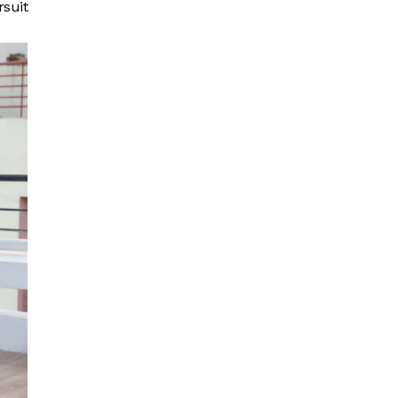
rsuit