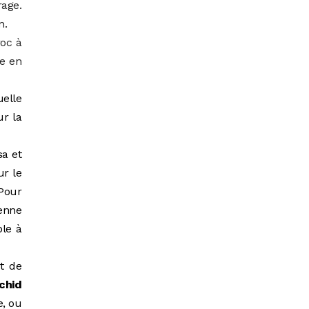
rage.
n.
roc à
e en
elle
ur la
sa et
ur le
 Pour
ienne
ble à
it de
chid
e, ou