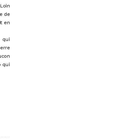
Loin
te de
it en
s qui
erre
ucon
» qui