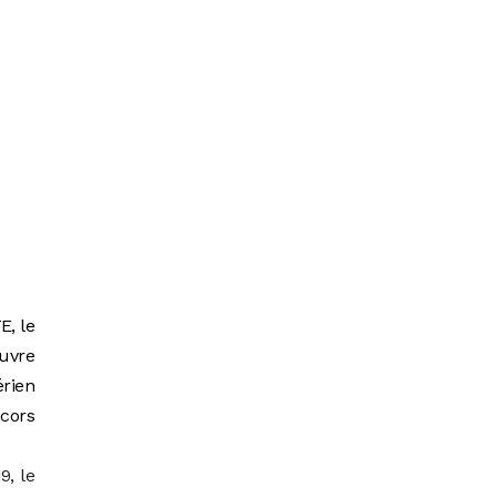
E, le
uvre
érien
écors
9, le