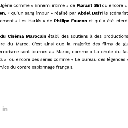
’Algérie comme « Ennemi intime » de
Florant Siri
ou encore « 
fen
, « qu’un sang impur » réalisé par
Abdel Dafri
le scénaris
inement « Les Harkis » de
Phillipe Faucon
et qui a été interd
 du Cinéma Marocain
établi des soutiens à des production
aire du Maroc. C’est ainsi que la majorité des films de gu
 terrorisme sont tournés au Maroc, comme « La chute du fa
crets » ou encore des séries comme « Le bureau des légendes 
 service du contre espionnage français.