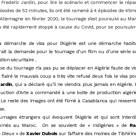
r Frederic Jardin, pour lire le scénario et commencer le répa
 épisodes de 52 minutes, ils ont été ramené à 4 épisodes de 45m
lemagne en février 2020, le tournage s’est poursuivi au Ma
 été rapidement stoppé à cause du Covid, pour se poursuivr
la démarche de visa pour l’Algérie est une démarche habitu
rait la demande pour le tournage d’un film ou d’une série s
stion sécuritaire .
uipe du tournage n’a pas pu se déplacer en Algérie faute de vi
a flairé le mauvais coup a très vite refusé deux fois le visa po
Jardin
, qui a déclaré qu’il ne viendra plus jamais en Algérie.
production d’Arte a commandé à une boite de production algér
. Le reste des images ont été filmé à Casablanca qui ressem
ise.
rnages étrangers qui évoquent l’Algérie et qui sont interd
ournés au Maroc. On se souvient de « Indigènes » de
Ra
s Dieux » de
Xavier Dubois
sur l’affaire des moines de Tibhirin