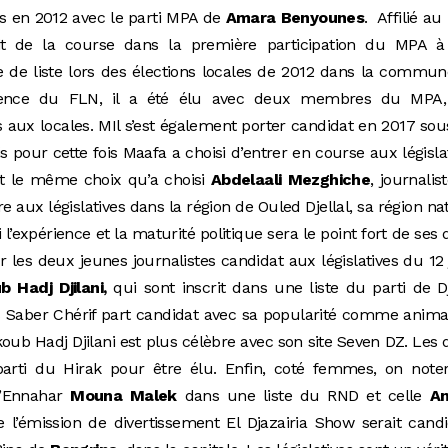
ves en 2012 avec le parti MPA de
Amara Benyounes
. Affilié a
it de la course dans la première participation du MPA à
ête de liste lors des élections locales de 2012 dans la commu
ésence du FLN, il a été élu avec deux membres du MPA,
s aux locales. MIl s’est également porter candidat en 2017 sou
 pour cette fois Maafa a choisi d’entrer en course aux législa
st le même choix qu’a choisi
Abdelaali Mezghiche
, journalis
re aux législatives dans la région de Ouled Djellal, sa région nat
i l’expérience et la maturité politique sera le point fort de ses
 les deux jeunes journalistes candidat aux législatives du 12 
 Hadj Djilani,
qui sont inscrit dans une liste du parti de Dj
nes Saber Chérif part candidat avec sa popularité comme anim
koub Hadj Djilani est plus célèbre avec son site Seven DZ. Les
arti du Hirak pour être élu. Enfin, coté femmes, on noter
 d’Ennahar
Mouna Malek
dans une liste du RND et celle
An
e l’émission de divertissement El Djazairia Show serait cand