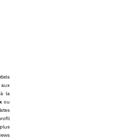
tiels
s aux
 à la
k
ou
istes
rofil
 plus
 News