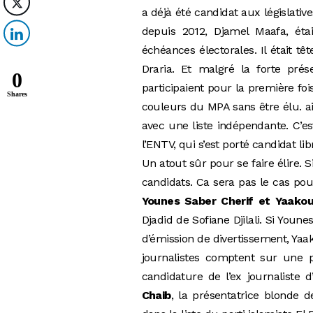
a déjà été candidat aux législati
depuis 2012, Djamel Maafa, éta
échéances électorales. Il était t
Draria. Et malgré la forte pr
0
participaient pour la première foi
Shares
couleurs du MPA sans être élu. ais
avec une liste indépendante. C’e
l’ENTV, qui s’est porté candidat lib
Un atout sûr pour se faire élire. S
candidats. Ca sera pas le cas pour
Younes Saber Cherif et Yaakoub
Djadid de Sofiane Djilali. Si You
d’émission de divertissement, Yaa
journalistes comptent sur une p
candidature de l’ex journaliste
Chaib
, la présentatrice blonde d