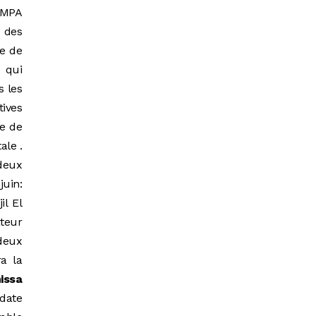
u MPA
 des
ne de
 qui
s les
tives
te de
ale .
 deux
juin:
il El
ateur
 deux
a la
issa
idate