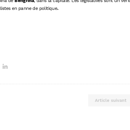
Bina de
Bengrina
, dans la capitale. Les législatives sont un véri
listes en panne de politique
.
Article suivant