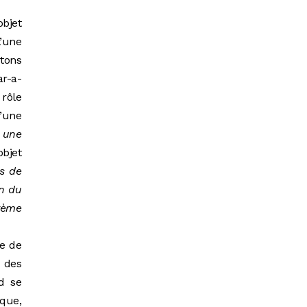
objet
’une
rtons
ar-a-
 rôle
d’une
s une
objet
s de
an du
stème
ue de
e des
d se
ique,