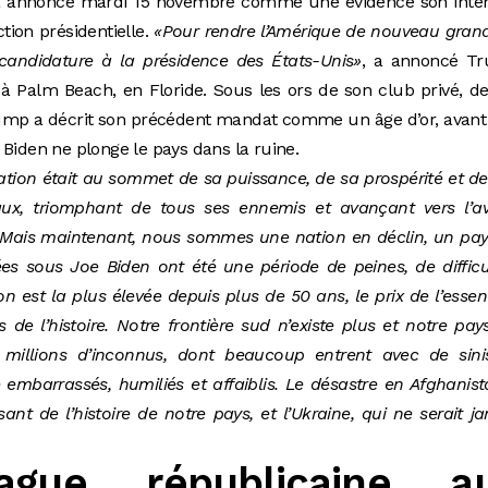
e, a annoncé mardi 15 novembre comme une évidence son inte
tion présidentielle.
«Pour rendre l’Amérique de nouveau gran
 candidature à la présidence des États-Unis»
, a annoncé T
à Palm Beach, en Floride. Sous les ors de son club privé, d
 Trump a décrit son précédent mandat comme un âge d’or, avan
Biden ne plonge le pays dans la ruine.
 nation était au sommet de sa puissance, de sa prospérité et d
aux, triomphant de tous ses ennemis et avançant vers l’ave
Mais maintenant, nous sommes une nation en déclin, un pay
ées sous Joe Biden ont été une période de peines, de difficu
tion est la plus élevée depuis plus de 50 ans, le prix de l’esse
s de l’histoire. Notre frontière sud n’existe plus et notre pay
 millions d’inconnus, dont beaucoup entrent avec de sinis
é embarrassés, humiliés et affaiblis. Le désastre en Afghanis
t de l’histoire de notre pays, et l’Ukraine, qui ne serait j
gue républicaine a