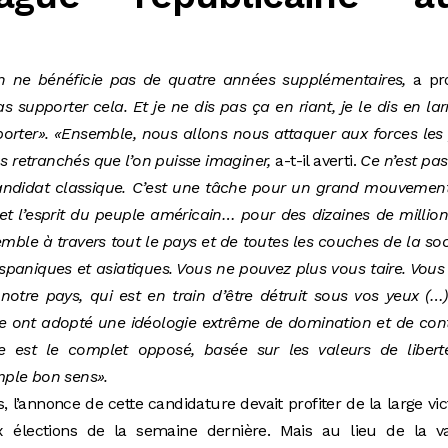
en ne bénéficie pas de quatre années supplémentaires,
a pr
 supporter cela. Et je ne dis pas ça en riant, je le dis en la
orter». «Ensemble, nous allons nous attaquer aux forces les
us retranchés que l’on puisse imaginer,
a-t-il averti.
Ce n’est pa
candidat classique. C’est une tâche pour un grand mouvemen
et l’esprit du peuple américain… pour des dizaines de millio
emble à travers tout le pays et de toutes les couches de la soc
hispaniques et asiatiques. Vous ne pouvez plus vous taire. Vous
notre pays, qui est en train d’être détruit sous vos yeux (…
e ont adopté une idéologie extrême de domination et de con
 est le complet opposé, basée sur les valeurs de liberté
imple bon sens».
l’annonce de cette candidature devait profiter de la large vic
ux élections de la semaine dernière. Mais au lieu de la v