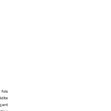
fois
édite
nçant