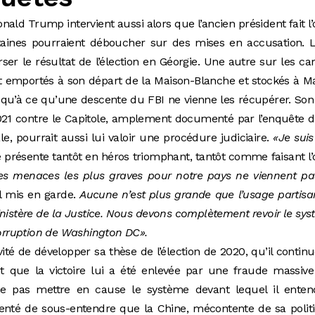
ald Trump intervient aussi alors que l’ancien président fait l’
taines pourraient déboucher sur des mises en accusation. L
ser le résultat de l’élection en Géorgie. Une autre sur les ca
it emportés à son départ de la Maison-Blanche et stockés à M
usqu’à ce qu’une descente du FBI ne vienne les récupérer. Son
 2021 contre le Capitole, amplement documenté par l’enquête 
, pourrait aussi lui valoir une procédure judiciaire.
«Je sui
 présente tantôt en héros triomphant, tantôt comme faisant l’
es menaces les plus graves pour notre pays ne viennent pa
il mis en garde.
Aucune n’est plus grande que l’usage partis
ministère de la Justice. Nous devons complètement revoir le sy
 corruption de Washington DC».
ité de développer sa thèse de l’élection de 2020, qu’il contin
nt que la victoire lui a été enlevée par une fraude massiv
e pas mettre en cause le système devant lequel il enten
ntenté de sous-entendre que la Chine, mécontente de sa polit