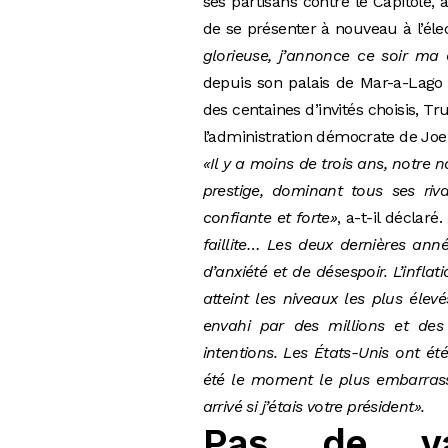
ses partisans contre le Capitol
de se présenter à nouveau à l’élec
glorieuse, j’annonce ce soir ma
depuis son palais de Mar-a-Lago 
des centaines d’invités choisis,
l’administration démocrate de Joe 
«Il y a moins de trois ans, notre
prestige, dominant tous ses riv
confiante et forte»
, a-t-il déclaré.
faillite… Les deux dernières ann
d’anxiété et de désespoir. L’infla
atteint les niveaux les plus élevé
envahi par des millions et des
intentions. Les États-Unis ont ét
été le moment le plus embarrassan
arrivé si j’étais votre président».
Pas de va