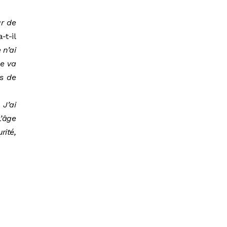
ur de
a-t-il
 n’ai
ne va
s de
 J’ai
L’âge
rité,