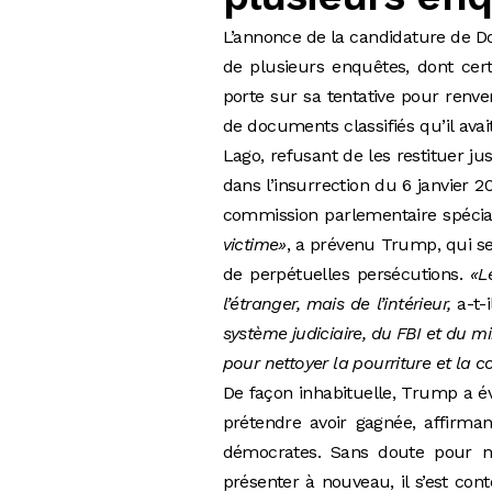
L’annonce de la candidature de Don
de plusieurs enquêtes, dont cer
porte sur sa tentative pour renver
de documents classifiés qu’il ava
Lago, refusant de les restituer j
dans l’insurrection du 6 janvier
commission parlementaire spéciale
victime»
, a prévenu Trump, qui se
de perpétuelles persécutions.
«L
l’étranger, mais de l’intérieur,
a-t-
système judiciaire, du FBI et du 
pour nettoyer la pourriture et la
De façon inhabituelle, Trump a év
prétendre avoir gagnée, affirma
démocrates. Sans doute pour n
présenter à nouveau, il s’est co