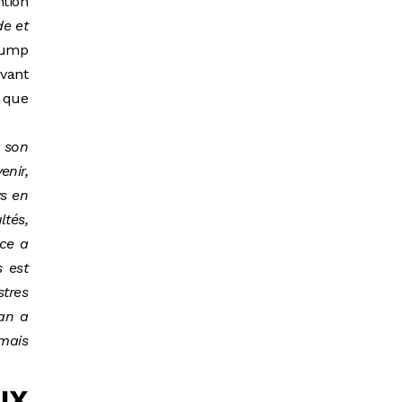
ntion
de et
rump
evant
t que
e son
nir,
s en
ltés,
nce a
s est
tres
tan a
amais
ux