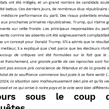
ltats ont été mitigés, et un grand nombre de candidats sou
été battus. Ces derniers jours, de nombreux élus républicains 
e médiocre performance du parti. Des rivaux potentiels envis
 aux prochaines primaires républicaines. Trump, qui n’aime 
 devants sur cette fronde. Les principaux responsables du part
présents comme les absents ont été soigneusement comptabilisé
s un concept pour Donald Trump. S’il a admis que le résulta
 meilleur, il a expliqué que c’est parce que les électeurs n’on
ucoup de critiques ont été formulées sur le fait que le P
,
et franchement, une grande partie de ces reproches sont fo
’ont pas encore pris conscience de l’étendue et de la gravité 
 total de la souffrance commence tout juste à se faire sentir (
 2024, la situation sera malheureusement bien pire et qu’ils ve
assé et ce qui arrive à notre pays et le vote sera bien différent»
ours sous le coup 
quêtes