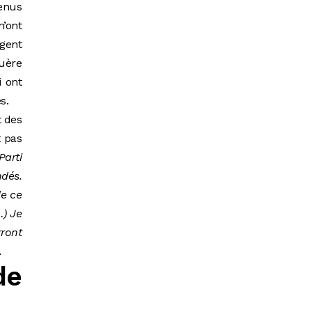
tenus
n’ont
agent
guère
i ont
s.
t des
t pas
arti
ndés.
de ce
…) Je
rront
.
de