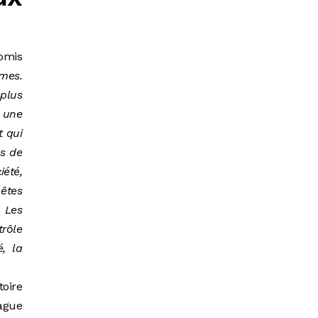
omis
rmes.
 plus
s une
t qui
ns de
iété,
 êtes
) Les
trôle
, la
toire
ague