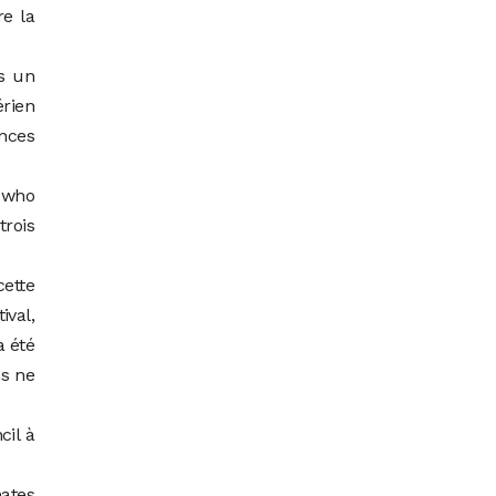
re la
ns un
érien
ences
n who
rois
ette
ival,
a été
ns ne
cil à
mates