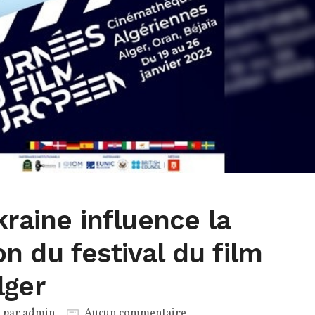
kraine influence la
 du festival du film
lger
é par
admin
Aucun commentaire