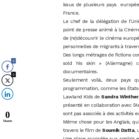
issus de plusieurs pays européen
France.
Le chef de la délégation de l’U
point de presse animé à la Ciném
de (re)découvrir le cinéma europé
personnelles de migrants à traver
Des longs métrages de fictions co
0
sold his skin » (Allemagne) 
documentaires.
0
Seulement voilà, deux pays qu
programmation, comme les États-U
Lawland Kids de
Sandra Winther
présenté en collaboration avec l’
0
sont pas associés à des activités 
Même chose pour les Anglais, qui
Shares
travers le film de
Soumik Datta
, 
Une place accordée aux anglais e