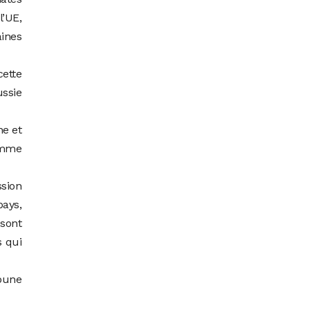
’UE,
ines
ette
ussie
ne et
comme
ssion
pays,
sont
s qui
ibune