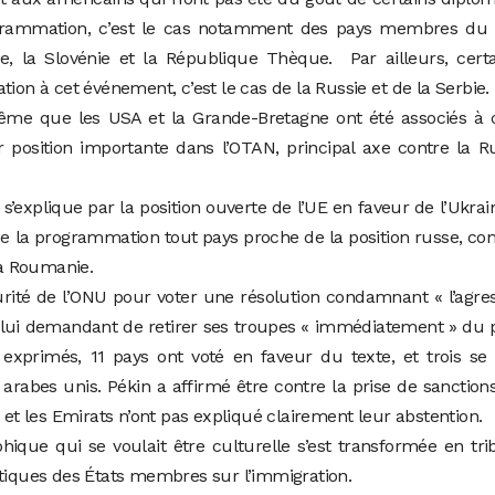
ogrammation, c’est le cas notamment des pays membres du l
 la Slovénie et la République Thèque. Par ailleurs, certa
tion à cet événement, c’est le cas de la Russie et de la Serbie.
ême que les USA et la Grande-Bretagne ont été associés à c
position importante dans l’OTAN, principal axe contre la R
s’explique par la position ouverte de l’UE en faveur de l’Ukrai
 de la programmation tout pays proche de la position russe, 
la Roumanie.
urité de l’ONU pour voter une résolution condamnant « l’agre
et lui demandant de retirer ses troupes « immédiatement » du 
xprimés, 11 pays ont voté en faveur du texte, et trois se 
 arabes unis. Pékin a affirmé être contre la prise de sanction
e et les Emirats n’ont pas expliqué clairement leur abstention.
hique qui se voulait être culturelle s’est transformée en tr
itiques des États membres sur l’immigration.