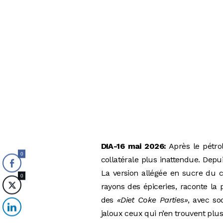
DIA-16 mai 2026:
Après le pétrol
0
collatérale plus inattendue. Depui
La version allégée en sucre du c
0
rayons des épiceries, raconte la 
des
«Diet Coke Parties»
, avec so
jaloux ceux qui n’en trouvent plu