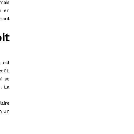
mais
i en
enant
it
 est
coût,
i se
. La
laire
n un