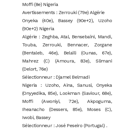
Moffi (8e) Nigeria
Avertissements : Zerrouki (79e) Algérie
Onyeka (40e), Bassey (90e+2), Uzoho
(90e+2) Nigeria
Algérie : Zeghba, Atal, Bensebaïni, Mandi,
Touba, Zerrouki, Bennacer, Zorgane
(Bentaleb, 46e), Belaïli (Ounas, 67e),
Mahrez (C) (Amoura, 83e), Slimani
(Delort, 76e)
Sélectionneur : Djamel Belmadi
Nigeria : Uzoho, Aina, Sanusi, Onyeka
(Onyyedika, 85e), Lookman (Saviour, 68e),
Moffi (Awoniyi, 72e), Akpoguma,
Iheanacho (Dessers, 85e), Moses (C),
Iwobi, Bassey
Sélectionneur : José Peseiro (Portugal) .