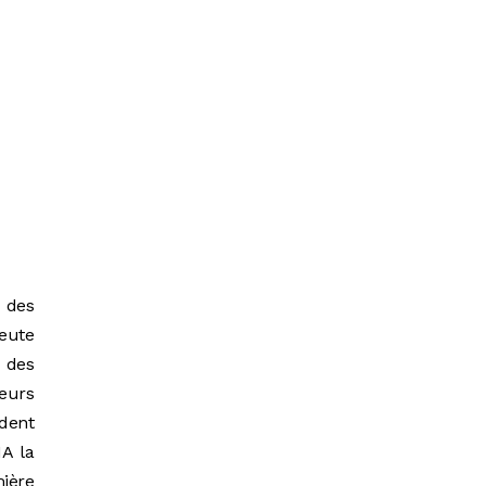
 des
meute
 des
eurs
ident
MA la
mière