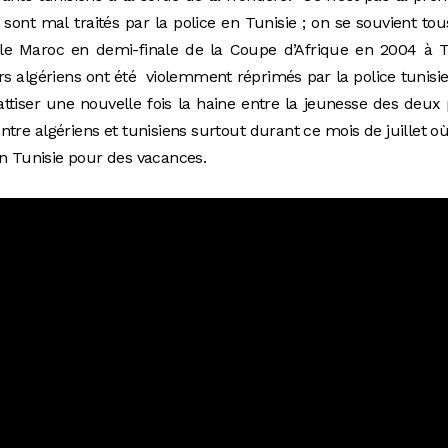
 sont mal traités par la police en Tunisie ; on se souvient to
 le Maroc en demi-finale de la Coupe d’Afrique en 2004 à T
s algériens ont été violemment réprimés par la police tunisi
ttiser une nouvelle fois la haine entre la jeunesse des deux
ntre algériens et tunisiens surtout durant ce mois de juillet o
en Tunisie pour des vacances.