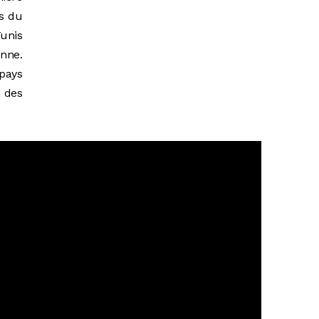
us du
unis
enne.
 pays
ù des