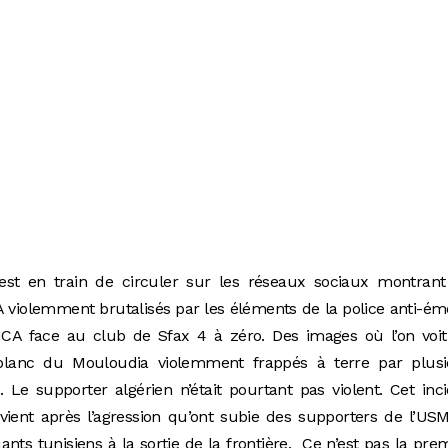
st en train de circuler sur les réseaux sociaux montrant
 violemment brutalisés par les éléments de la police anti-é
MCA face au club de Sfax 4 à zéro. Des images où l’on voit
 blanc du Mouloudia violemment frappés à terre par plusi
 Le supporter algérien n’était pourtant pas violent. Cet inc
ervient après l’agression qu’ont subie des supporters de l’US
nts tunisiens à la sortie de la frontière. Ce n’est pas la pre