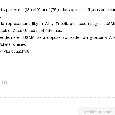
ts par Morsi (13′) et Youcef (75′), alors que les Libyens ont m
.
t le représentant libyen, Ahly Tripoli, qui accompagne l’US
alek et Caps United sont éliminés.
e derrière l’USMA, sera opposé au leader du groupe « A »
Sahel (Tunisie).
?v=PEzNJuZdYd8
Article suivant