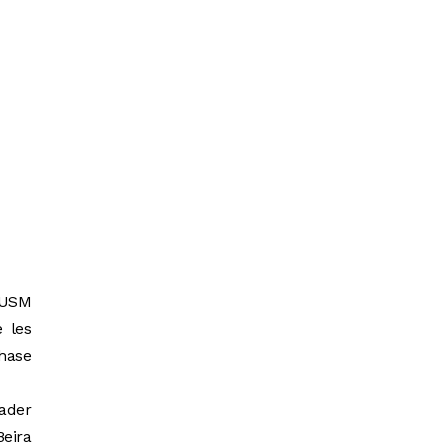
l’USM
e les
hase
eader
Beira