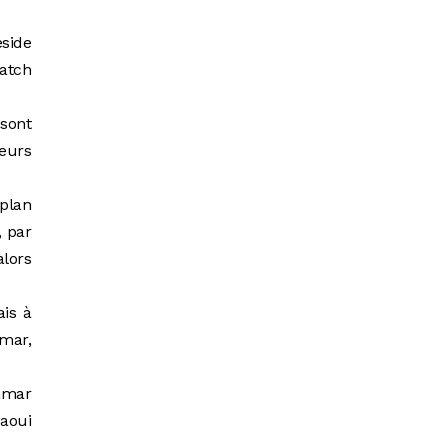
éside
match
 sont
leurs
 plan
, par
alors
is à
mmar,
emmar
zaoui