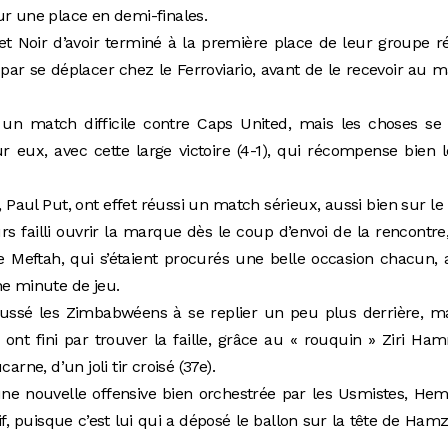
ur une place en demi-finales.
et Noir d’avoir terminé à la première place de leur groupe r
par se déplacer chez le Ferroviario, avant de le recevoir au 
à un match difficile contre Caps United, mais les choses se
r eux, avec cette large victoire (4-1), qui récompense bien 
, Paul Put, ont effet réussi un match sérieux, aussi bien sur le
leurs failli ouvrir la marque dès le coup d’envoi de la rencontre
Meftah, qui s’étaient procurés une belle occasion chacun, 
ne minute de jeu.
ussé les Zimbabwéens à se replier un peu plus derrière, ma
r ont fini par trouver la faille, grâce au « rouquin » Ziri Ha
arne, d’un joli tir croisé (37e).
une nouvelle offensive bien orchestrée par les Usmistes, H
f, puisque c’est lui qui a déposé le ballon sur la tête de Ham