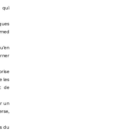
 qui
lques
hamed
u’en
orner
prise
e les
t de
ar un
erse,
ns du