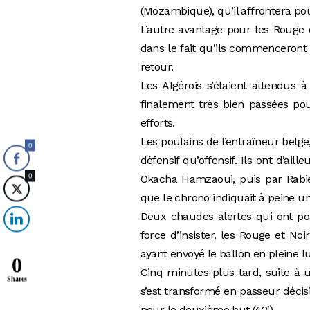
(Mozambique), qu’il affrontera po
L’autre avantage pour les Rouge 
dans le fait qu’ils commenceront 
retour.
Les Algérois s’étaient attendus 
finalement très bien passées pou
efforts.
Les poulains de l’entraîneur belge
0
défensif qu’offensif. Ils ont d’ail
0
Okacha Hamzaoui, puis par Rabie 
que le chrono indiquait à peine u
Deux chaudes alertes qui ont po
force d’insister, les Rouge et Noi
ayant envoyé le ballon en pleine luc
0
Cinq minutes plus tard, suite à 
Shares
s’est transformé en passeur décisi
pour le deuxième but (42′).