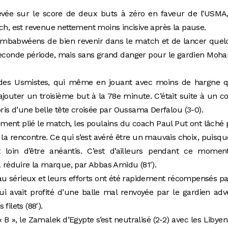
vée sur le score de deux buts à zéro en faveur de l’USMA,
tch, est revenue nettement moins incisive après la pause.
Zimbabwéens de bien revenir dans le match et de lancer que
 seconde période, mais sans grand danger pour le gardien Mo
é des Usmistes, qui même en jouant avec moins de hargne q
jouter un troisième but à la 78e minute. C’était suite à un c
pris d’une belle tête croisée par Oussama Derfalou (3-0).
ement plié le match, les poulains du coach Paul Put ont lâché 
la rencontre. Ce qui s’est avéré être un mauvais choix, puisqu
 loin d’être anéantis. C’est d’ailleurs pendant ce momen
à réduire la marque, par Abbas Amidu (81′).
au sérieux et leurs efforts ont été rapidement récompensés p
ui avait profité d’une balle mal renvoyée par le gardien adv
filets (88′).
B », le Zamalek d’Egypte s’est neutralisé (2-2) avec les Libye