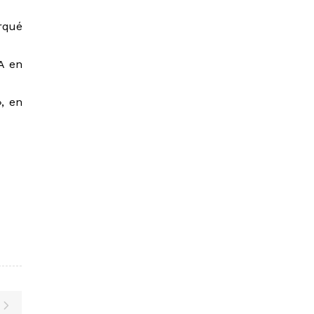
arqué
MA en
, en