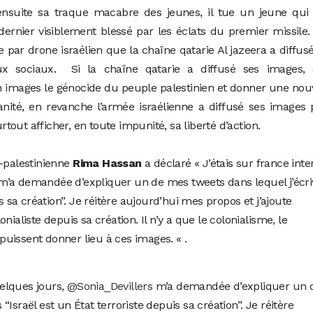
ensuite sa traque macabre des jeunes, il tue un jeune qui 
ernier visiblement blessé par les éclats du premier missile
 par drone israélien que la chaîne qatarie Al jazeera a diffus
ux sociaux. Si la chaîne qatarie a diffusé ses images, c
 images le génocide du peuple palestinien et donner une nou
nité, en revanche l’armée israélienne a diffusé ses images
out afficher, en toute impunité, sa liberté d’action.
o-palestinienne
Rima Hassan
a déclaré « J’
étais sur
france inte
m’a demandée d’expliquer un de mes tweets dans lequel j’écri
is sa création”. Je réitère aujourd’hui mes propos et j’ajoute
nialiste depuis sa création. Il n’y a que le colonialisme, le
puissent donner lieu à ces images.
« .
uelques jours,
@Sonia_Devillers
m’a demandée d’expliquer un 
“Israël est un État terroriste depuis sa création”. Je réitère