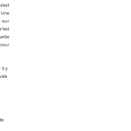
s’est
. Une
é sur
’est
velle
 pour
r
il y
vais
de