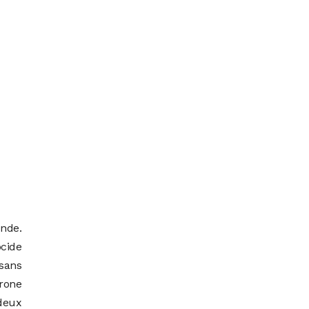
onde.
ocide
 sans
drone
 deux