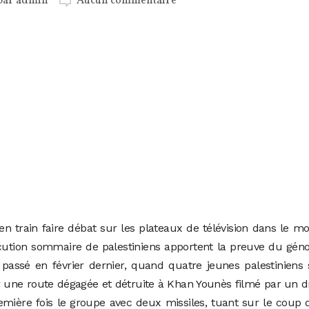
par
admin
Aucun commentaire
en train faire débat sur les plateaux de télévision dans le m
écution sommaire de palestiniens apportent la preuve du gén
t passé en février dernier, quand quatre jeunes palestiniens
 une route dégagée et détruite à Khan Younès filmé par un 
remière fois le groupe avec deux missiles, tuant sur le coup