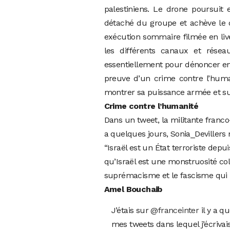
palestiniens. Le drone poursuit 
détaché du groupe et achève le d
exécution sommaire filmée en live
les différents canaux et résea
essentiellement pour dénoncer en
preuve d’un crime contre l’huma
montrer sa puissance armée et surt
Crime contre l’humanité
Dans un tweet, la militante franc
a quelques jours,
Sonia_Devillers
“Israël est un État terroriste depu
qu’Israël est une monstruosité colo
suprémacisme et le fascisme qui 
Amel Bouchaib
J’étais sur
@franceinter
il y a q
mes tweets dans lequel j’écrivais 