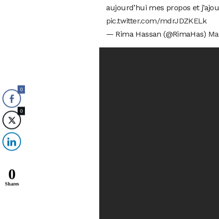
aujourd’hui mes propos et j’ajou
pic.twitter.com/mdrJDZKELk
— Rima Hassan (@RimaHas)
Ma
0
0
0
Shares