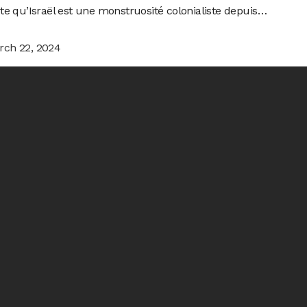
te qu’Israël est une monstruosité colonialiste depuis…
rch 22, 2024