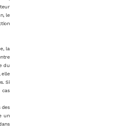
cteur
n, le
tion
e, la
ntre
le du
 elle
s. Si
 cas
s des
me un
 dans