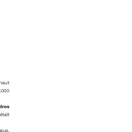
 haut
7.000
dros
tait
nsus,