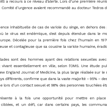
OMS a recours à ce niveau d’alerte. Lors d’une première réuni
 du Comité d’urgence avaient recommandé au docteur Tedros 
ence inhabituelle de cas de variole du singe, en dehors des
t où le virus est endémique, s’est depuis étendue dans le 
Europe. Décelée pour la première fois chez l’humain en 197
reuse et contagieuse que sa cousine la variole humaine, érad
alades sont des hommes ayant des relations sexuelles avec
vivant essentiellement en ville, selon l’OMS. Une étude pu
ew England Journal of Medicine, la plus large réalisée sur le 
ys différents, confirme que dans la vaste majorité – 95% – de
se lors d’un contact sexuel et 98% des personnes touchées ét
ésente à la fois une opportunité pour mettre en place
 ciblées, et un défi, car dans certains pays, les communa