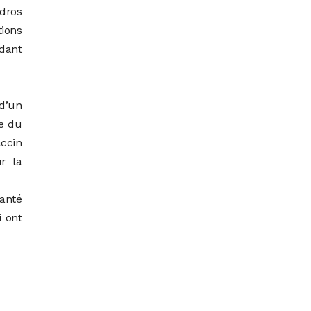
edros
ions
ndant
 d’un
le du
accin
r la
santé
i ont