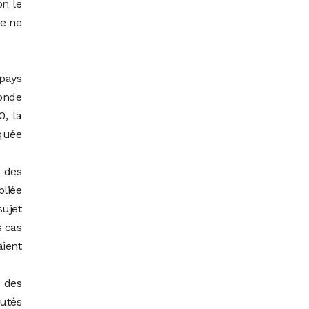
on le
de ne
 pays
monde
0, la
iquée
 des
bliée
sujet
s cas
aient
 des
utés