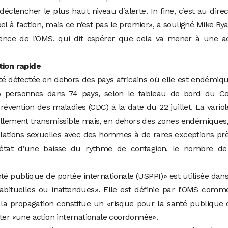
 déclencher le plus haut niveau d’alerte. In fine, c’est au dire
l à l’action, mais ce n’est pas le premier», a souligné Mike Rya
gence de l’OMS, qui dit espérer que cela va mener à une ac
ion rapide
é détectée en dehors des pays africains où elle est endémiqu
6 personnes dans 74 pays, selon le tableau de bord du Ce
révention des maladies (CDC) à la date du 22 juillet. La vario
ellement transmissible mais, en dehors des zones endémiques,
ations sexuelles avec des hommes à de rares exceptions prè
it état d’une baisse du rythme de contagion, le nombre de
té publique de portée internationale (USPPI)» est utilisée dan
nhabituelles ou inattendues». Elle est définie par l’OMS com
la propagation constitue un «risque pour la santé publique
ter «une action internationale coordonnée».