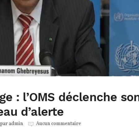
nge : l’OMS déclenche so
eau d’alerte
 par
admin
Aucun commentaire