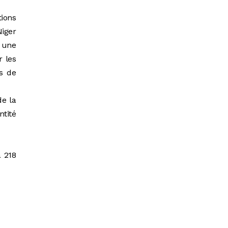
tions
Niger
 une
r les
s de
de la
ntité
à 218