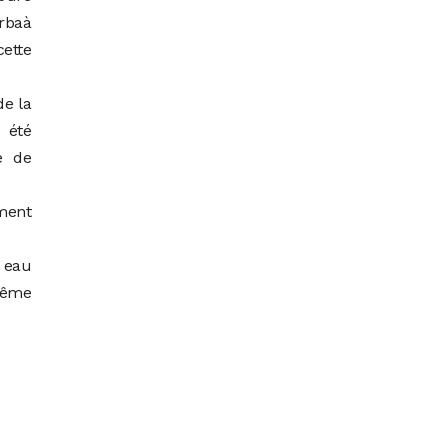
arbaà
cette
de la
 été
e de
ement
 eau
 même