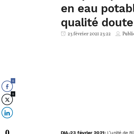
en eau potabl
qualité dout
23 février 2021 23:22
Publi
0
0
0
DIA-23 février 2021:
L’unité de B