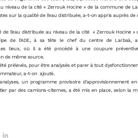
 au niveau de la cité « Zerrouk Hocine » de la commune de L
utes sur la qualité de l’eau distribuée, a-t-on appris auprès de 
é de l’eau distribuée au niveau de la cité « Zerrouk Hocine » 
e de l’ADE, à sa tête le chef du centre de Larbaà, a
es lieux, où il a été procédé à une coupure préventiv
t-on de même source.
 été prélevés, pour être analysés et parer à tout dysfonctionn
ommateur, a-t-on ajouté.
s analyses, un programme provisoire d’approvisionnement en
tier par des camions-citernes, a été mis en place, selon la