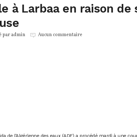
e à Larbaa en raison de 
euse
é par
admin
Aucun commentaire
lida de l’Algérienne des eaux (ADE) a procédé mardi à une co