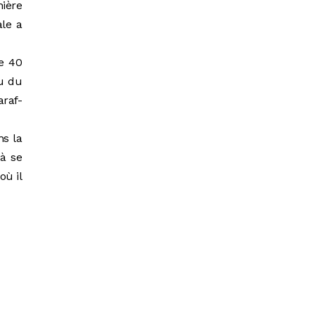
nière
ale a
de 40
ou du
araf-
ns la
à se
où il