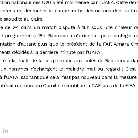
lection nationale des U20 a été malmenée par l’UAFA. Cette der
gériens de décrocher la coupe arabe des nations dont la fin
ie saoudite au Caire.
score de 2-1 dans un match disputé à 16h sous une chaleur 
ement programmé à 18h. Raouraoua n’a rien fait pour protéger 
ntation d’autant plus que le président de la FAF, Amara Ch
ents décidés à la dernière minute par l’UAFA.
sté à la finale de la coupe arabe aux côtés de Raouraoua da
 deux hommes n’échangent le moindre mot ou regard ! C’est 
 l’UAFA, sachant que cela n’est pas nouveau dans la mesure 
d il était membre du Comité exécutif de la CAF puis de la FIFA.