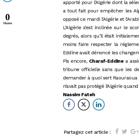
apporté pour l’Algérie dont la sé
a tout fait pour empêcher les Al
0
opposé ce mardi l’Algérie et l’Arab
Shares
L’Algérie s’est inclinée sur le 
degrés, alors qu’il était initial
moins faire respecter la régleme
Eddine avait dénoncé les changem
Pis encore,
Charaf-Eddine
a assi
tribune officielle sans que les
demander à quoi sert Raouraoua à
n’avait pas protégé l’Algérie quan
Nassim Fateh
Partagez cet article :