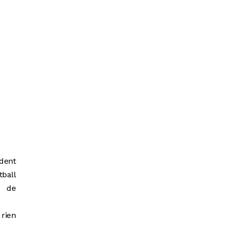
ident
tball
s de
 rien