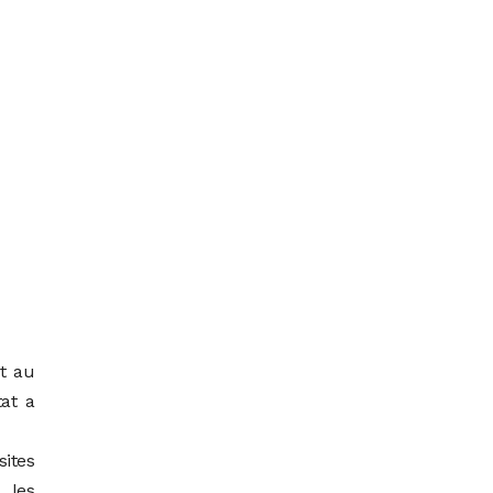
t au
tat a
sites
 les