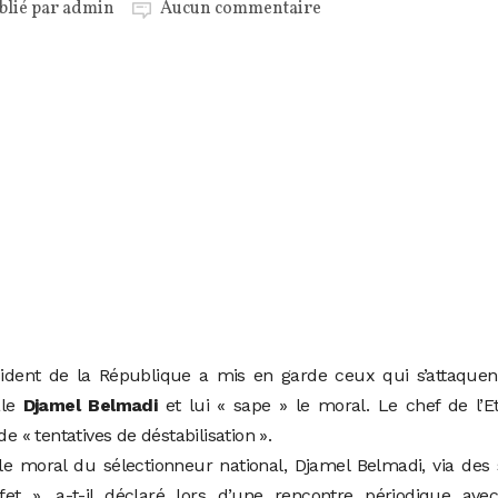
blié par
admin
Aucun commentaire
ident de la République a mis en garde ceux qui s’attaquen
ale
Djamel Belmadi
et lui « sape » le moral. Le chef de l’E
e « tentatives de déstabilisation ».
le moral du sélectionneur national, Djamel Belmadi, via des 
fet », a-t-il déclaré lors d’une rencontre périodique avec