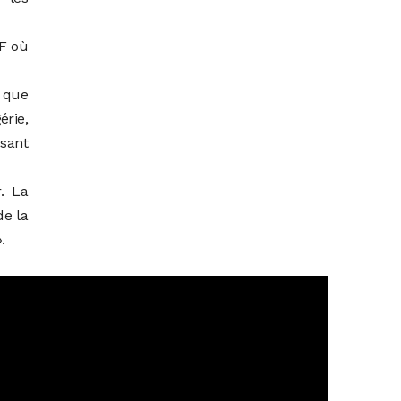
AF où
t que
érie,
osant
. La
de la
.