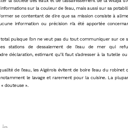
er la Société des eaux et de l’assainissement de la wilaya d’
formations sur la couleur de l’eau, mais aussi sur sa potabili
former se contentant de dire que sa mission consiste à alim
ucune information ou précision n’a été apportée concernan
nce total puisque l’on ne veut pas du tout communiquer sur ce s
es stations de dessalement de l’eau de mer qui refu
re déclaration, estimant qu’il faut s’adresser à la tutelle ou
ualité de l’eau, les Algérois évitent de boire l’eau du robinet q
s, notamment le lavage et rarement pour la cuisine. La plupa
t « douteuse ».