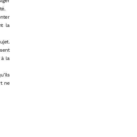
Alger
té.
enter
t la
ujet.
sent
 à la
u’ils
rt ne