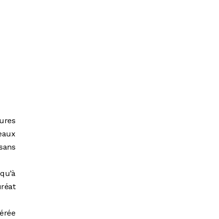
ures
seaux
sans
 qu’à
uréat
bérée