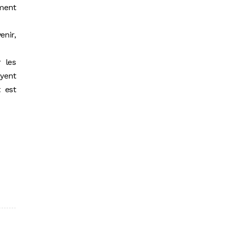
ement
enir,
 les
ayent
 est