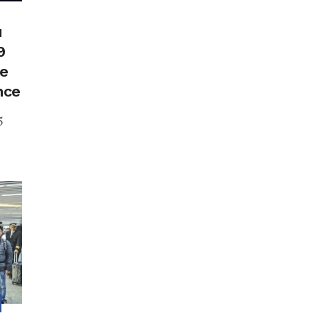
u
9
e
nce
5