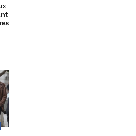
ux
ant
res