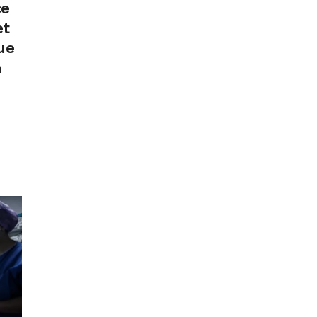
ce
et
ue
n