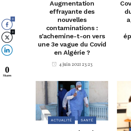
Augmentation
Cov
effrayante des
d
nouvelles
a
0
contaminations :
0
s’achemine-t-on vers
ép
une 3e vague du Covid
en Algérie ?
4 juin 2021 23:23
0
Shares
ACTUALITÉ
SANTÉ