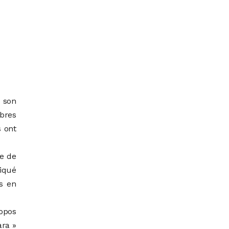
 son
bres
s ont
le de
diqué
es en
ropos
ara »