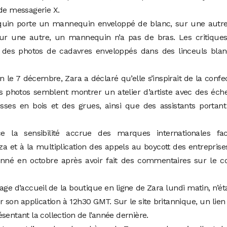
 de messagerie X.
quin porte un mannequin enveloppé de blanc, sur une autre
 sur une autre, un mannequin n’a pas de bras. Les critique
à des photos de cadavres enveloppés dans des linceuls blan
 le 7 décembre, Zara a déclaré qu’elle s’inspirait de la confe
s photos semblent montrer un atelier d’artiste avec des éche
sses en bois et des grues, ainsi que des assistants portan
e la sensibilité accrue des marques internationales fa
za et à la multiplication des appels au boycott des entreprise
é en octobre après avoir fait des commentaires sur le con
page d’accueil de la boutique en ligne de Zara lundi matin, n’ét
ur son application à 12h30 GMT. Sur le site britannique, un lien
sentant la collection de l’année dernière.