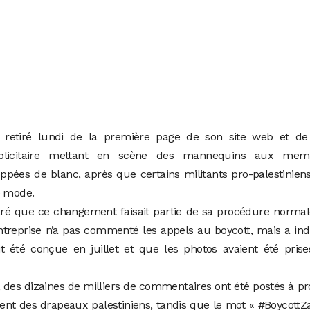
retiré lundi de la première page de son site web et de
blicitaire mettant en scène des mannequins aux mem
pées de blanc, après que certains militants pro-palestinien
e mode.
laré que ce changement faisait partie de sa procédure norma
ntreprise n’a pas commenté les appels au boycott, mais a in
ait été conçue en juillet et que les photos avaient été pris
 des dizaines de milliers de commentaires ont été postés à p
ent des drapeaux palestiniens, tandis que le mot « #BoycottZ