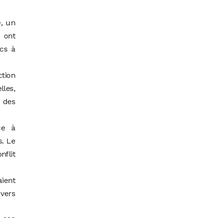
, un
s ont
cs à
ction
lles,
t des
ce à
s. Le
flit
aient
 vers