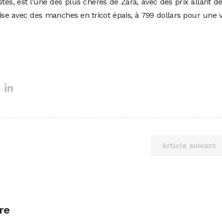
tes, est l’une des plus chères de Zara, avec des prix allant d
rise avec des manches en tricot épais, à 799 dollars pour une 
Article suivant
re