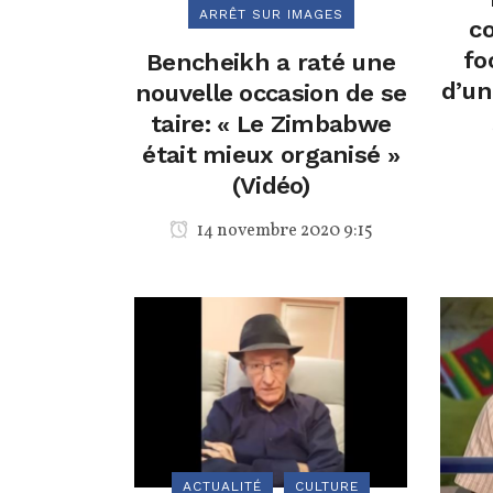
ARRÊT SUR IMAGES
c
fo
Bencheikh a raté une
d’un
nouvelle occasion de se
taire: « Le Zimbabwe
était mieux organisé »
(Vidéo)
14 novembre 2020 9:15
ACTUALITÉ
CULTURE