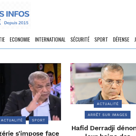
TIE
ECONOMIE
INTERNATIONAL
SÉCURITÉ
SPORT
DÉFENSE
ACTUALITÉ
ARRÊT SUR IMAGES
ACTUALITÉ
SPORT
Hafid Derradji déno
gérie s’impose face