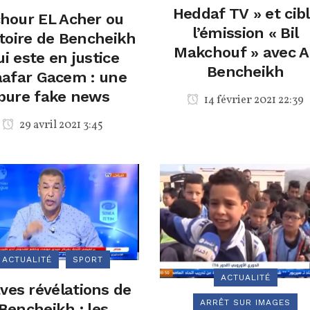
Heddaf TV » et cib
hour EL Acher ou
l’émission « Bil
stoire de Bencheikh
Makchouf » avec Al
ui este en justice
Bencheikh
aafar Gacem : une
pure fake news
14 février 2021 22:39
29 avril 2021 3:45
ACTUALITÉ
SPORT
ACTUALITÉ
ves révélations de
ARRÊT SUR IMAGES
Bencheikh : les