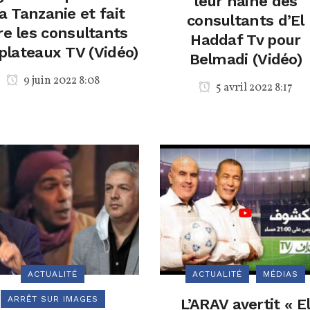
leur haine des
la Tanzanie et fait
consultants d’El
re les consultants
Haddaf Tv pour
plateaux TV (Vidéo)
Belmadi (Vidéo)
9 juin 2022 8:08
5 avril 2022 8:17
ACTUALITÉ
ACTUALITÉ
MÉDIAS
ARRÊT SUR IMAGES
L’ARAV avertit « E