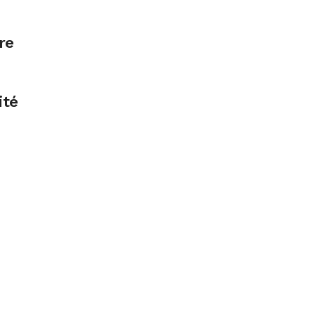
re
ité