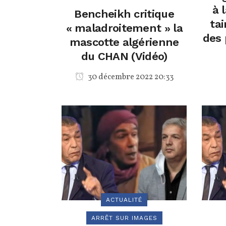
à 
Bencheikh critique
tai
« maladroitement » la
des 
mascotte algérienne
du CHAN (Vidéo)
30 décembre 2022 20:33
ACTUALITÉ
ARRÊT SUR IMAGES