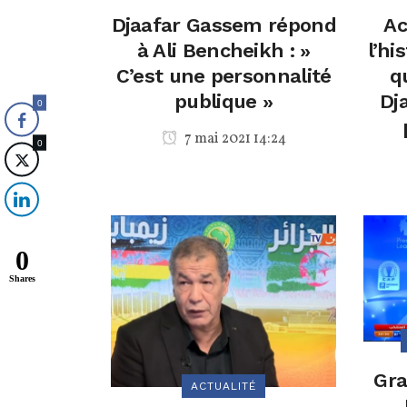
Djaafar Gassem répond
Ac
à Ali Bencheikh : »
l’hi
C’est une personnalité
q
publique »
Dj
0
7 mai 2021 14:24
0
0
Shares
Gra
ACTUALITÉ